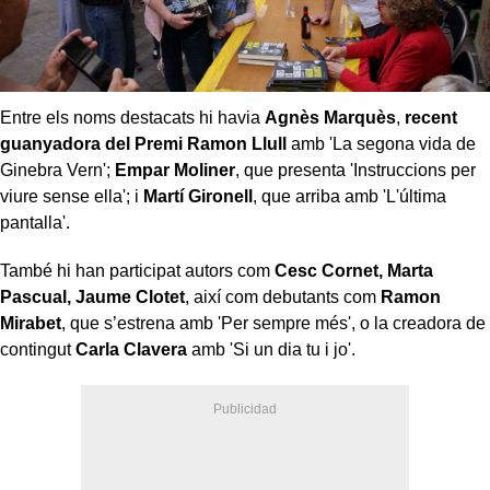
Entre els noms destacats hi havia
Agnès Marquès
,
recent
guanyadora del Premi Ramon Llull
amb 'La segona vida de
Ginebra Vern';
Empar Moliner
, que presenta 'Instruccions per
viure sense ella'; i
Martí Gironell
, que arriba amb 'L'última
pantalla'.
També hi han participat autors com
Cesc Cornet, Marta
Pascual, Jaume
Clotet
, així com debutants com
Ramon
Mirabet
, que s’estrena amb 'Per sempre més', o la creadora de
contingut
Carla Clavera
amb 'Si un dia tu i jo'.