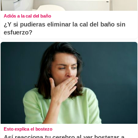
Adiós a la cal del baño
¿Y si pudieras eliminar la cal del baño sin
esfuerzo?
Esto explica el bostezo
Así reacciona tu cerebro al ver bostezar a