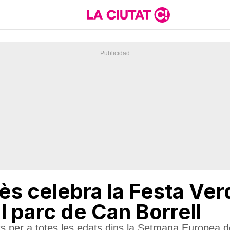
ès celebra la Festa Verd
al parc de Can Borrell
ts per a totes les edats dins la Setmana Europea de