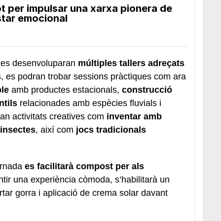
lot per impulsar una xarxa pionera de
star emocional
a es desenvoluparan
múltiples tallers adreçats
s, es podran trobar sessions pràctiques com ara
le
amb productes estacionals,
construcció
ntils
relacionades amb espècies fluvials i
iran activitats creatives com
inventar amb
 insectes
, així com
jocs tradicionals
jornada
es facilitarà compost per als
ntir una experiència còmoda, s’habilitarà un
rtar gorra i aplicació de crema solar davant