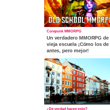
Corepunk MMORPG
Un verdadero MMORPG de 
vieja escuela ¡Cómo los de
antes, pero mejor!
¿De verdad hacen esto?