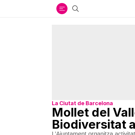
Ir
Cercar
al
contenido
La Ciutat de Barcelona
Mollet del Vall
Biodiversitat 
L’Ajuntament organitza activita