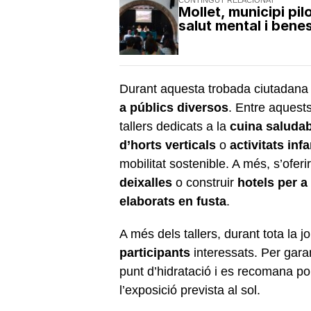
Mollet, municipi pi
salut mental i bene
Durant aquesta trobada ciutadan
a públics diversos
. Entre aquest
tallers dedicats a la
cuina saludab
d’horts verticals
o
activitats infa
mobilitat sostenible. A més, s’ofer
deixalles
o construir
hotels per a
elaborats en fusta
.
A més dels tallers, durant tota la 
participants
interessats. Per gara
punt d’hidratació i es recomana po
l’exposició prevista al sol.