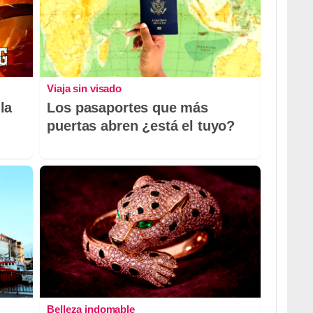
Viaja sin visado
la
Los pasaportes que más
puertas abren ¿está el tuyo?
Belleza indomable