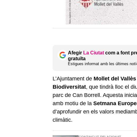
Afegir
La Ciutat
com a font pr
gratuïta
Estigues informat amb les últimes notíc
L’Ajuntament de
Mollet del Vallès
Biodiversitat
, que tindrà lloc el d
parc de Can Borrell. Aquesta inici
amb motiu de la
Setmana Europea
d’aprofundir en els valors mediambi
climàtic.
CONTINGUT RELACIONAT