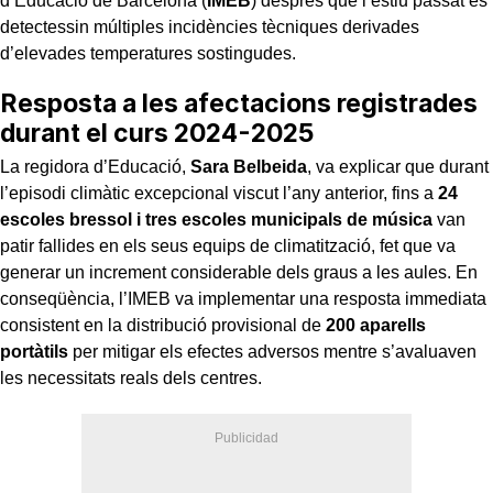
d’Educació de Barcelona (
IMEB
) després que l’estiu passat es
detectessin múltiples incidències tècniques derivades
d’elevades temperatures sostingudes.
Resposta a les afectacions registrades
durant el curs 2024-2025
La regidora d’Educació,
Sara Belbeida
, va explicar que durant
l’episodi climàtic excepcional viscut l’any anterior, fins a
24
escoles bressol i tres escoles municipals de música
van
patir fallides en els seus equips de climatització, fet que va
generar un increment considerable dels graus a les aules. En
conseqüència, l’IMEB va implementar una resposta immediata
consistent en la distribució provisional de
200 aparells
portàtils
per mitigar els efectes adversos mentre s’avaluaven
les necessitats reals dels centres.