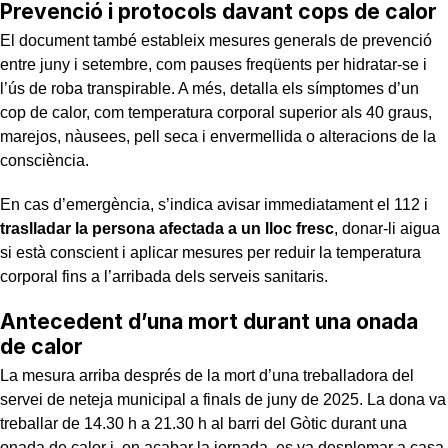
Prevenció i protocols davant cops de calor
El document també estableix mesures generals de prevenció
entre juny i setembre, com pauses freqüents per hidratar-se i
l’ús de roba transpirable. A més, detalla els símptomes d’un
cop de calor, com temperatura corporal superior als 40 graus,
marejos, nàusees, pell seca i envermellida o alteracions de la
consciència.
En cas d’emergència, s’indica avisar immediatament el 112 i
traslladar la persona afectada a un lloc fresc
, donar-li aigua
si està conscient i aplicar mesures per reduir la temperatura
corporal fins a l’arribada dels serveis sanitaris.
Antecedent d’una mort durant una onada
de calor
La mesura arriba després de la mort d’una treballadora del
servei de neteja municipal a finals de juny de 2025. La dona va
treballar de 14.30 h a 21.30 h al barri del Gòtic durant una
onada de calor i, en acabar la jornada, es va desplomar a casa