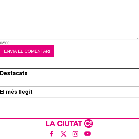
0/500
Destacats
El més llegit