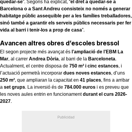
quedar-se
”. Segons ha explicat, “
el dret a quedar-se a
Barcelona o a Sant Andreu consisteix no només a generar
habitatge públic assequible per a les famílies treballadores,
sinó també a garantir els serveis públics necessaris per fer
vida al barri i tenir-los a prop de casa
”.
Avancen altres obres d’escoles bressol
El segon projecte més avançat és
l’ampliació de l’EBM La
Mar
, al carrer
Andrea Dòria
, al barri de la
Barceloneta
.
Actualment, el centre disposa de
750 m² i cinc estances
, i
l’actuació permetrà incorporar
dues noves estances
, d’uns
250 m²
, que ampliaran la capacitat en
41 places
, fins a arribar
a
set grups
. La inversió és de
784.000 euros
i es preveu que
les noves aules entrin en funcionament
durant el curs 2026-
2027
.