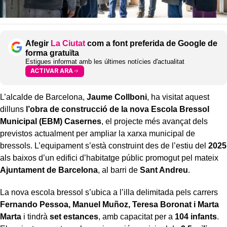
Afegir
La Ciutat
com a font preferida de Google de
forma gratuïta
Estigues informat amb les últimes notícies d'actualitat
ACTIVAR ARA
L’alcalde de Barcelona,
Jaume Collboni
, ha visitat aquest
dilluns
l’obra de construcció de la nova Escola Bressol
Municipal (EBM) Casernes
, el projecte més avançat dels
previstos actualment per ampliar la xarxa municipal de
bressols. L’equipament s’està construint des de l’estiu del
2025
als baixos d’un edifici d’habitatge públic promogut pel mateix
Ajuntament de Barcelona
, al barri de
Sant Andreu
.
La nova escola bressol s’ubica a l’illa delimitada pels carrers
Fernando Pessoa, Manuel Muñoz, Teresa Boronat i Marta
Marta
i tindrà
set estances
, amb capacitat per a
104 infants
.