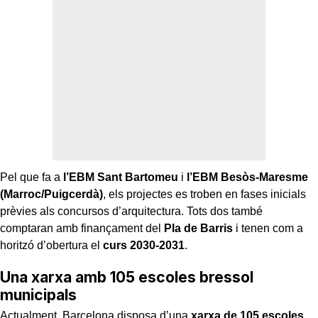
Pel que fa a
l’EBM Sant Bartomeu
i
l’EBM Besòs-Maresme
(Marroc/Puigcerdà)
, els projectes es troben en fases inicials
prèvies als concursos d’arquitectura. Tots dos també
comptaran amb finançament del
Pla de Barris
i tenen com a
horitzó d’obertura el
curs 2030-2031
.
Una xarxa amb 105 escoles bressol
municipals
Actualment, Barcelona disposa d’una
xarxa de 105 escoles