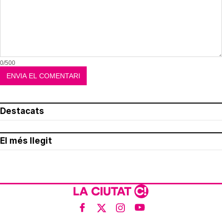
0/500
Destacats
El més llegit