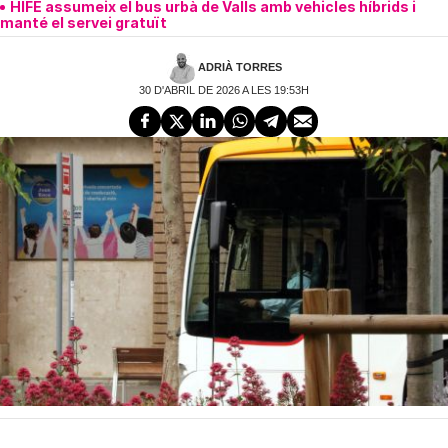
HIFE assumeix el bus urbà de Valls amb vehicles híbrids i
manté el servei gratuït
ADRIÀ TORRES
30 D'ABRIL DE 2026 A LES 19:53H