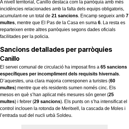
A nivell territorial, Canillo destaca com la parròquia amb més
incidències relacionades amb la falta dels equips obligatoris,
acumulant-ne un total de
21 sancions
. Encamp segueix amb
7
multes
, mentre que El Pas de la Casa en suma
6
. La resta es
reparteixen entre altres parròquies segons dades oficials
facilitades per la policia.
Sancions detallades per parròquies
Canillo
El servei comunal de circulació ha imposat fins a
65 sancions
específiques per incompliment dels requisits hivernals
.
D’aquestes, una clara majoria corresponen a turistes (
60
multes
) mentre que els residents sumen només cinc. Els
mesos en què s’han aplicat més mesures són gener (
25
multes
) i febrer (
29 sancions
). Els punts on s’ha intensificat el
control inclouen la rotonda de Meritxell, la cascada de Moles i
l’entrada sud del nucli urbà Soldeu.