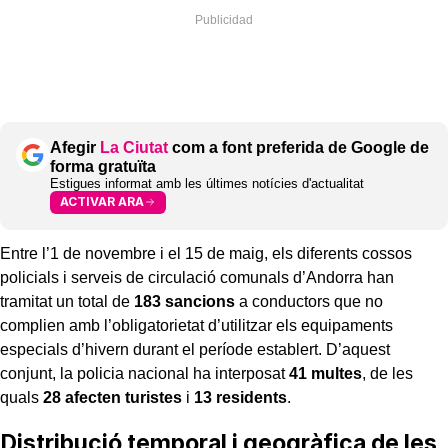
Afegir
La Ciutat
com a font preferida de Google de
forma gratuïta
Estigues informat amb les últimes notícies d'actualitat
ACTIVAR ARA
Entre l’1 de novembre i el 15 de maig, els diferents cossos
policials i serveis de circulació comunals d’Andorra han
tramitat un total de
183 sancions
a conductors que no
complien amb l’obligatorietat d’utilitzar els equipaments
especials d’hivern durant el període establert. D’aquest
conjunt, la policia nacional ha interposat
41 multes
, de les
quals
28 afecten turistes
i
13 residents
.
Distribució temporal i geogràfica de les