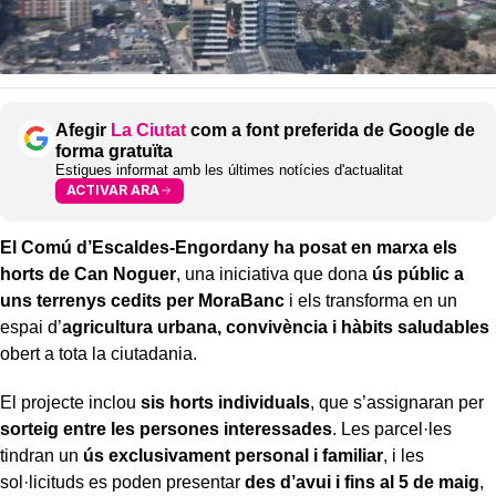
Afegir
La Ciutat
com a font preferida de Google de
forma gratuïta
Estigues informat amb les últimes notícies d'actualitat
ACTIVAR ARA
El Comú d’Escaldes-Engordany ha posat en marxa els
horts de Can Noguer
, una iniciativa que dona
ús públic a
uns terrenys cedits per MoraBanc
i els transforma en un
espai d’
agricultura urbana, convivència i hàbits saludables
obert a tota la ciutadania.
El projecte inclou
sis horts individuals
, que s’assignaran per
sorteig entre les persones interessades
. Les parcel·les
tindran un
ús exclusivament personal i familiar
, i les
sol·licituds es poden presentar
des d’avui i fins al 5 de maig
,