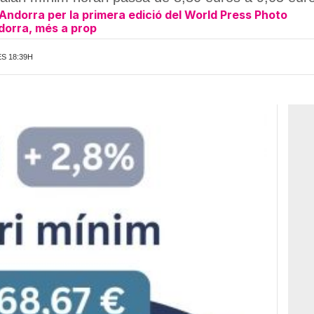
Andorra per la primera edició del World Press Photo
ndorra, més a prop
ES 18:39H