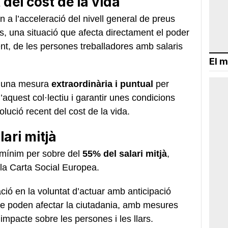
del cost de la vida
n a l’acceleració del nivell general de preus
s, una situació que afecta directament el poder
ment, de les persones treballadores amb salaris
El m
d’una mesura
extraordinària i puntual
per
’aquest col·lectiu i garantir unes condicions
lució recent del cost de la vida.
ari mitjà
i mínim per sobre del
55% del salari mitjà
,
la Carta Social Europea.
ió en la voluntat d’actuar amb anticipació
e poden afectar la ciutadania, amb mesures
’impacte sobre les persones i les llars.