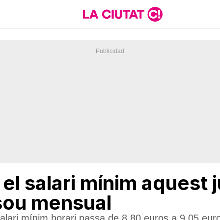
l salari mínim aquest jul
sou mensual
salari mínim horari passa de 8,80 euros a 9,05 eur