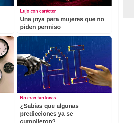
Lujo con carácter
Una joya para mujeres que no
piden permiso
No eran tan locas
¿Sabías que algunas
predicciones ya se
cumplieron?