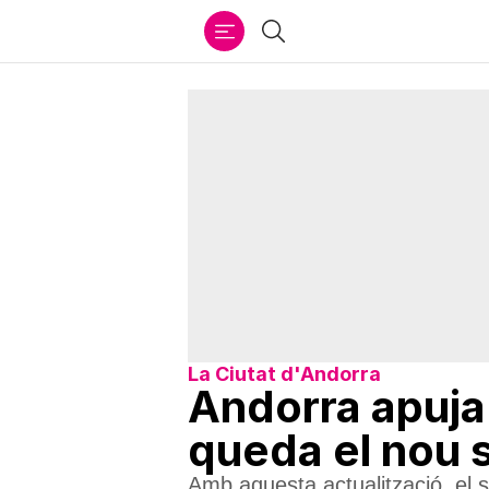
Ir
Cercar
al
contenido
La Ciutat d'Andorra
Andorra apuja e
queda el nou 
Amb aquesta actualització, el 