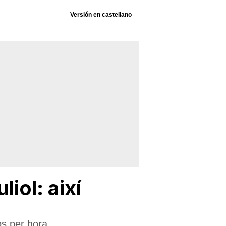
Versión en castellano
iol: així
os per hora