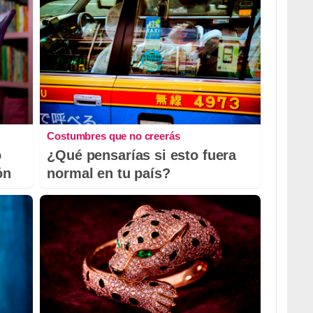
Costumbres que no creerás
o
¿Qué pensarías si esto fuera
ón
normal en tu país?