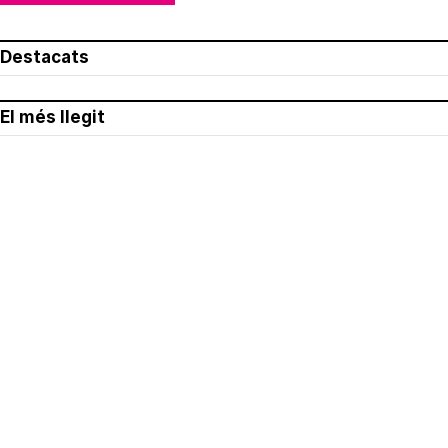
Destacats
El més llegit
Avís legal
Política de privacitat
Política de cookies
Qui som
Contacte
Xarxes socials
Amb col·laboració de: