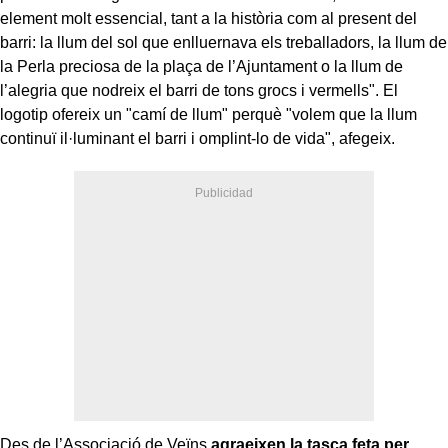
element molt essencial, tant a la història com al present del
barri: la llum del sol que enlluernava els treballadors, la llum de
la Perla preciosa de la plaça de l’Ajuntament o la llum de
l’alegria que nodreix el barri de tons grocs i vermells". El
logotip ofereix un "camí de llum" perquè "volem que la llum
continuï il·luminant el barri i omplint-lo de vida", afegeix.
Des de l’Associació de Veïns
agraeixen la tasca feta per