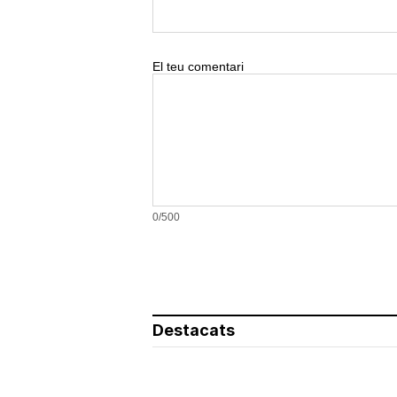
El teu comentari
0/500
Destacats