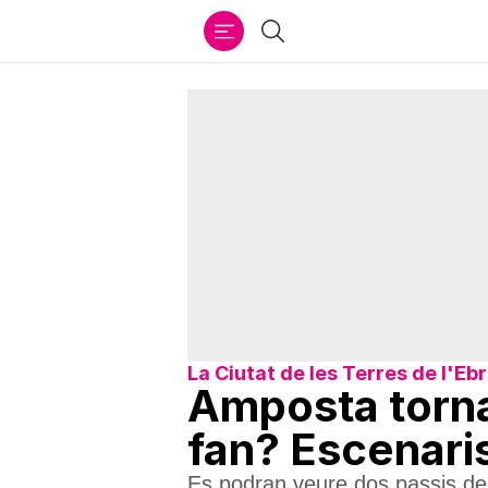
Ir
Cercar
al
contenido
La Ciutat de les Terres de l'Eb
Amposta torna
fan? Escenari
Es podran veure dos passis de