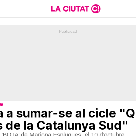
re
 a sumar-se al cicle "Q
s de la Catalunya Sud"
 ’BOJA’ de Mariona Esplugues, el 10 d’octubre