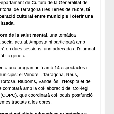
Departament de Cultura de la Generalitat de
itorial de Tarragona i les Terres de l’Ebre
, té
ració cultural entre municipis i oferir una
litzada
.
torn de la salut mental
, una temàtica
t social actual. Amposta hi participarà amb
rà en dues sessions: una adreçada a l’alumnat
públic general.
enta una programació amb 14 espectacles i
 municipis: el Vendrell, Tarragona, Reus,
 Tortosa, Riudoms, Vandellòs i l’Hospitalet de
cle comptarà amb la col·laboració del Col·legi
 (COPC), que coordinarà col·loquis postfunció
temes tractats a les obres.
amat activitats educatives orientades a