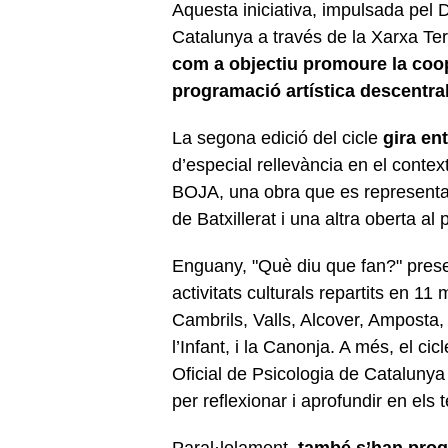
Aquesta iniciativa, impulsada pel 
Catalunya a través de la Xarxa Terr
com a objectiu promoure la coope
programació artística descentra
La segona edició del cicle
gira en
d’especial rellevància en el contex
BOJA, una obra que es representa
de Batxillerat i una altra oberta al 
Enguany, "Què diu que fan?" pres
activitats culturals repartits en 11
Cambrils, Valls, Alcover, Amposta,
l’Infant, i la Canonja. A més, el ci
Oficial de Psicologia de Catalunya
per reflexionar i aprofundir en els 
Paral·lelament,
també s’han progr