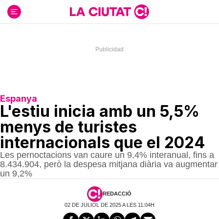
Ir
al
contenido
Espanya
L'estiu inicia amb un 5,5%
menys de turistes
internacionals que el 2024
Les pernoctacions van caure un 9,4% interanual, fins a
8.434.904, però la despesa mitjana diària va augmentar
un 9,2%
REDACCIÓ
02 DE JULIOL DE 2025 A LES 11:04H