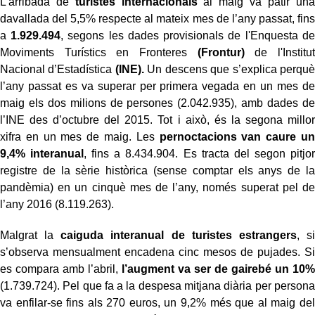
L’arribada de
turistes internacionals
al maig va patir una
davallada del 5,5% respecte al mateix mes de l’any passat, fins
a
1.929.494
, segons les dades provisionals de l'Enquesta de
Moviments Turístics en Fronteres
(Frontur)
de l'Institut
Nacional d’Estadística
(INE).
Un descens que s’explica perquè
l’any passat es va superar per primera vegada en un mes de
maig els dos milions de persones (2.042.935), amb dades de
l’INE des d’octubre del 2015. Tot i això, és la segona millor
xifra en un mes de maig. Les
pernoctacions van caure un
9,4% interanual
, fins a 8.434.904. Es tracta del segon pitjor
registre de la sèrie històrica (sense comptar els anys de la
pandèmia) en un cinquè mes de l’any, només superat pel de
l’any 2016 (8.119.263).
Malgrat la
caiguda interanual de turistes estrangers
, si
s’observa mensualment encadena cinc mesos de pujades. Si
es compara amb l’abril,
l’augment va ser de gairebé un 10%
(1.739.724). Pel que fa a la despesa mitjana diària per persona
va enfilar-se fins als 270 euros, un 9,2% més que al maig del