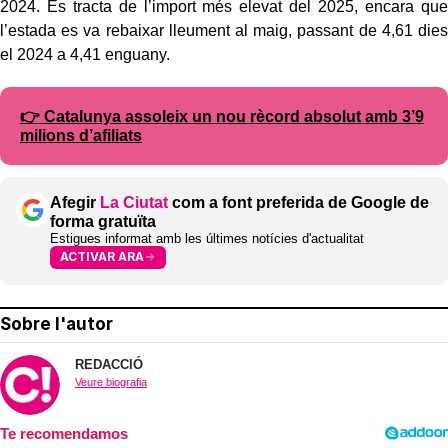
2024. Es tracta de l’import més elevat del 2025, encara que
l’estada es va rebaixar lleument al maig, passant de 4,61 dies
el 2024 a 4,41 enguany.
👉 Catalunya assoleix un nou rècord absolut amb 3’9
milions d’afiliats
Afegir
La Ciutat
com a font preferida de Google de
forma gratuïta
Estigues informat amb les últimes notícies d'actualitat
ACTIVAR ARA
Sobre l'autor
REDACCIÓ
Veure biografia