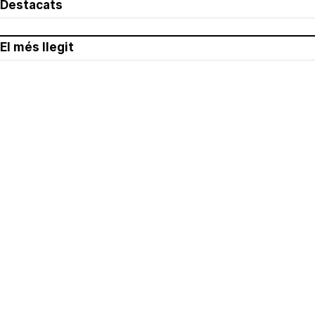
Destacats
El més llegit
Avís legal
Política de privacitat
Política de cookies
Qui som
Contacte
Xarxes socials
Amb col·laboració de: