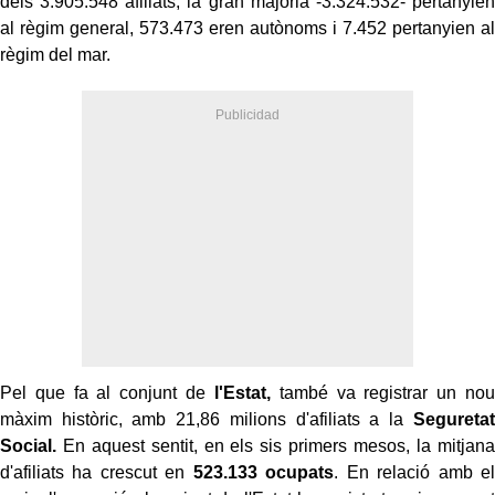
dels 3.905.548 afiliats, la gran majoria -3.324.532- pertanyien
al règim general, 573.473 eren autònoms i 7.452 pertanyien al
règim del mar.
Pel que fa al conjunt de
l'Estat,
també va registrar un nou
màxim històric, amb 21,86 milions d'afiliats a la
Seguretat
Social.
En aquest sentit, en els sis primers mesos, la mitjana
d'afiliats ha crescut en
523.133 ocupats
. En relació amb el