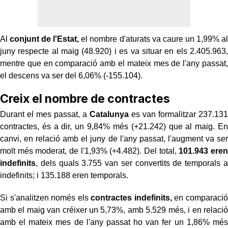
Al
conjunt de l'Estat,
el nombre d'aturats va caure un 1,99% al
juny respecte al maig (48.920) i es va situar en els 2.405.963,
mentre que en comparació amb el mateix mes de l'any passat,
el descens va ser del 6,06% (-155.104).
Creix el nombre de contractes
Durant el mes passat, a
Catalunya
es van formalitzar 237.131
contractes, és a dir, un 9,84% més (+21.242) que al maig. En
canvi, en relació amb el juny de l'any passat, l'augment va ser
molt més moderat, de l'1,93% (+4.482). Del total,
101.943 eren
indefinits
, dels quals 3.755 van ser convertits de temporals a
indefinits; i 135.188 eren temporals.
Si s'analitzen només els
contractes indefinits,
en comparació
amb el maig van créixer un 5,73%, amb 5.529 més, i en relació
amb el mateix mes de l'any passat ho van fer un 1,86% més