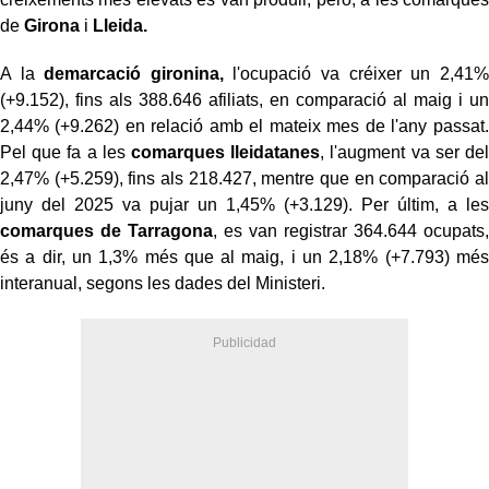
de
Girona
i
Lleida.
A la
demarcació gironina,
l'ocupació va créixer un 2,41%
(+9.152), fins als 388.646 afiliats, en comparació al maig i un
2,44% (+9.262) en relació amb el mateix mes de l'any passat.
Pel que fa a les
comarques lleidatanes
, l'augment va ser del
2,47% (+5.259), fins als 218.427, mentre que en comparació al
juny del 2025 va pujar un 1,45% (+3.129). Per últim, a les
comarques de Tarragona
, es van registrar 364.644 ocupats,
és a dir, un 1,3% més que al maig, i un 2,18% (+7.793) més
interanual, segons les dades del Ministeri.