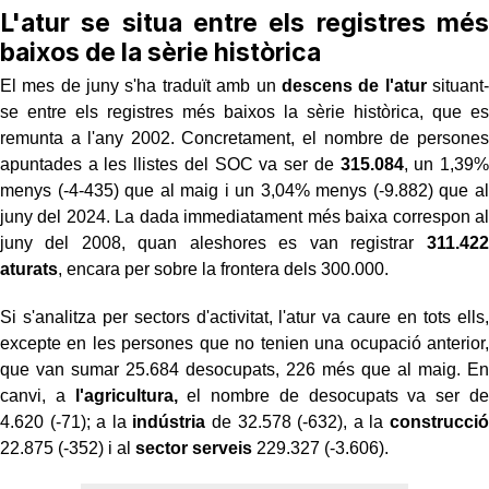
L'atur se situa entre els registres més
baixos de la sèrie històrica
El mes de juny s'ha traduït amb un
descens de l'atur
situant-
se entre els registres més baixos la sèrie històrica, que es
remunta a l'any 2002. Concretament, el nombre de persones
apuntades a les llistes del SOC va ser de
315.084
, un 1,39%
menys (-4-435) que al maig i un 3,04% menys (-9.882) que al
juny del 2024. La dada immediatament més baixa correspon al
juny del 2008, quan aleshores es van registrar
311.422
aturats
, encara per sobre la frontera dels 300.000.
Si s'analitza per sectors d'activitat, l'atur va caure en tots ells,
excepte en les persones que no tenien una ocupació anterior,
que van sumar 25.684 desocupats, 226 més que al maig. En
canvi, a
l'agricultura,
el nombre de desocupats va ser de
4.620 (-71); a la
indústria
de 32.578 (-632), a la
construcció
22.875 (-352) i al
sector serveis
229.327 (-3.606).