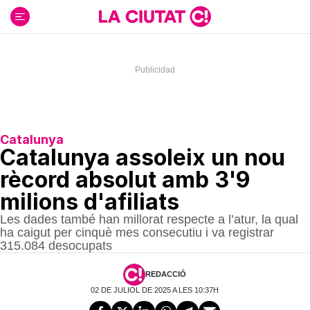
Ir
al
contenido
Catalunya
Catalunya assoleix un nou
rècord absolut amb 3'9
milions d'afiliats
Les dades també han millorat respecte a l’atur, la qual
ha caigut per cinquè mes consecutiu i va registrar
315.084 desocupats
REDACCIÓ
02 DE JULIOL DE 2025 A LES 10:37H