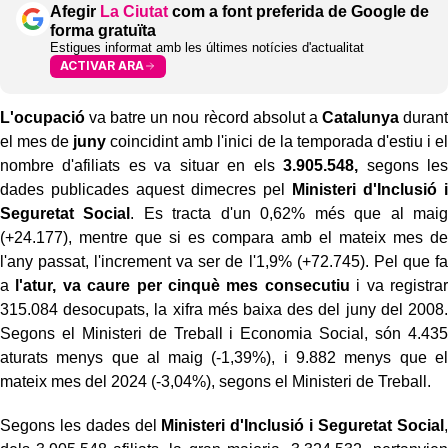
Afegir
La Ciutat
com a font preferida de Google de
forma gratuïta
Estigues informat amb les últimes notícies d'actualitat
ACTIVAR ARA
L'ocupació
va batre un nou rècord absolut a
Catalunya
durant
el mes de
juny
coincidint amb l'inici de la temporada d'estiu i el
nombre d'afiliats es va situar en els
3.905.548,
segons les
dades publicades aquest dimecres pel
Ministeri d'Inclusió i
Seguretat Social
. Es tracta d'un 0,62% més que al maig
(+24.177), mentre que si es compara amb el mateix mes de
l'any passat, l'increment va ser de l'1,9% (+72.745). Pel que fa
a
l'atur, va caure per cinquè mes consecutiu
i va registrar
315.084 desocupats, la xifra més baixa des del juny del 2008.
Segons el Ministeri de Treball i Economia Social, són 4.435
aturats menys que al maig (-1,39%), i 9.882 menys que el
mateix mes del 2024 (-3,04%), segons el Ministeri de Treball.
Segons les dades del
Ministeri d'Inclusió i Seguretat Social
,