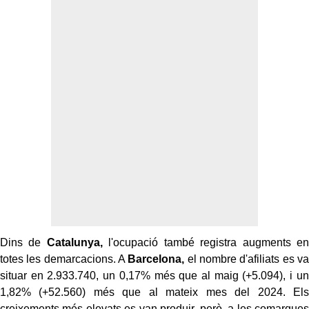
Dins de
Catalunya,
l'ocupació també registra augments en
totes les demarcacions. A
Barcelona,
el nombre d'afiliats es va
situar en 2.933.740, un 0,17% més que al maig (+5.094), i un
1,82% (+52.560) més que al mateix mes del 2024. Els
creixements més elevats es van produir, però, a les comarques