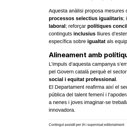
Aquesta anàlisi proposa mesures 
processos selectius igualitaris
;
laboral
; reforçar
polítiques conci
continguts
inclusius
lliures d’est
específica sobre
igualtat
als equip
A
lineament amb polítiqu
L’impuls d’aquesta campanya s’emm
pel Govern català perquè el sector
social i equitat professional
.
El Departament reafirma així el se
pública del talent femení i l’apode
a nenes i joves imaginar-se trebal
innovadora.
Contingut assistit per IA i supervisat editorialment