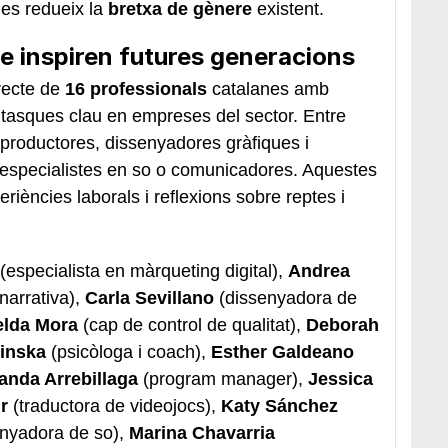
 es redueix la
bretxa de gènere
existent.
e inspiren futures generacions
recte de
16 professionals
catalanes amb
 tasques clau en empreses del sector. Entre
productores, dissenyadores gràfiques i
 especialistes en so o comunicadores. Aquestes
iències laborals i reflexions sobre reptes i
(especialista en màrqueting digital),
Andrea
narrativa),
Carla Sevillano
(dissenyadora de
elda Mora
(cap de control de qualitat),
Deborah
inska
(psicòloga i coach),
Esther Galdeano
anda Arrebillaga
(program manager),
Jessica
ur
(traductora de videojocs),
Katy Sánchez
enyadora de so),
Marina Chavarria