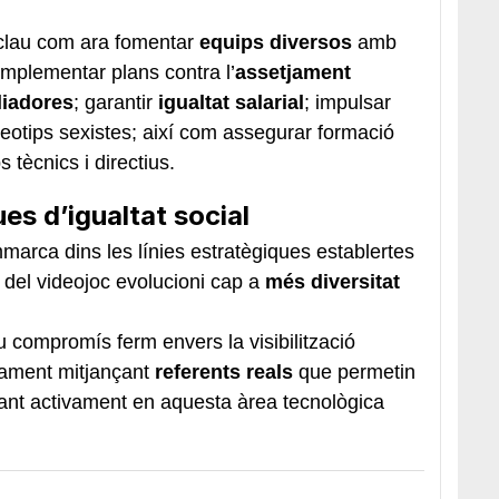
clau com ara fomentar
equips diversos
amb
 implementar plans contra l’
assetjament
liadores
; garantir
igualtat salarial
; impulsar
ereotips sexistes; així com assegurar formació
s tècnics i directius.
es d’igualtat social
arca dins les línies estratègiques establertes
 del videojoc evolucioni cap a
més diversitat
u compromís ferm envers la visibilització
rament mitjançant
referents reals
que permetin
lant activament en aquesta àrea tecnològica