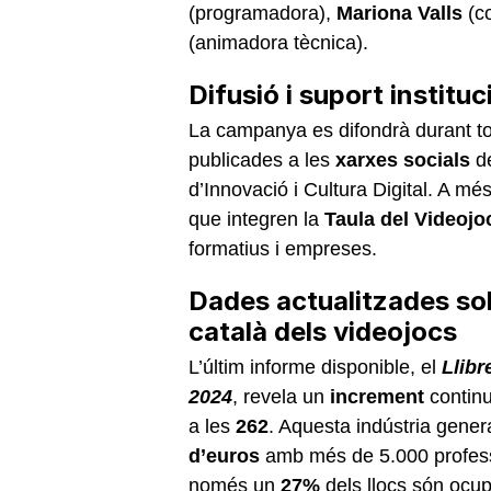
(programadora),
Mariona Valls
(co
(animadora tècnica).
Difusió i suport instituc
La campanya es difondrà durant to
publicades a les
xarxes socials
d
d’Innovació i Cultura Digital. A m
que integren la
Taula del Videojo
formatius i empreses.
Dades actualitzades so
català dels videojocs
L’últim informe disponible, el
Llibr
2024
, revela un
increment
contin
a les
262
. Aquesta indústria gener
d’euros
amb més de 5.000 professi
només un
27%
dels llocs són ocu