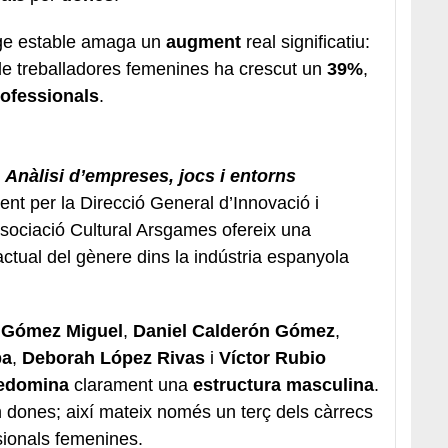
tge estable amaga un
augment
real significatiu:
 de treballadores femenines ha crescut un
39%
,
ofessionals
.
. Anàlisi d’empreses, jocs i entorns
nt per la Direcció General d’Innovació i
ssociació Cultural Arsgames ofereix una
 actual del gènere dins la indústria espanyola
 Gómez Miguel
,
Daniel Calderón Gómez
,
ba
,
Deborah López Rivas
i
Víctor Rubio
edomina
clarament una
estructura masculina
.
dones; així mateix només un terç dels càrrecs
sionals femenines.