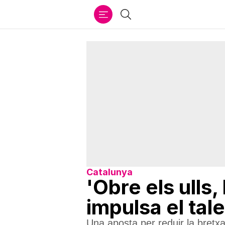
Ir
Cercar
al
contenido
Catalunya
'Obre els ulls
impulsa el tal
Una aposta per reduir la bretxa