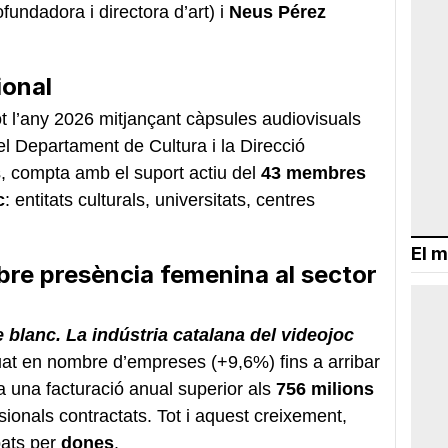
fundadora i directora d’art) i
Neus Pérez
ional
t l’any 2026 mitjançant càpsules audiovisuals
el Departament de Cultura i la Direcció
és, compta amb el suport actiu del
43 membres
c
: entitats culturals, universitats, centres
El m
bre presència femenina al sector
e blanc. La indústria catalana del videojoc
uat en nombre d’empreses (+9,6%) fins a arribar
a una facturació anual superior als
756 milions
onals contractats. Tot i aquest creixement,
pats per
dones
.