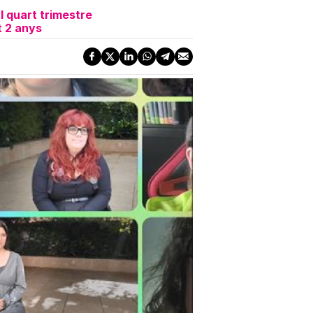
l quart trimestre
t 2 anys