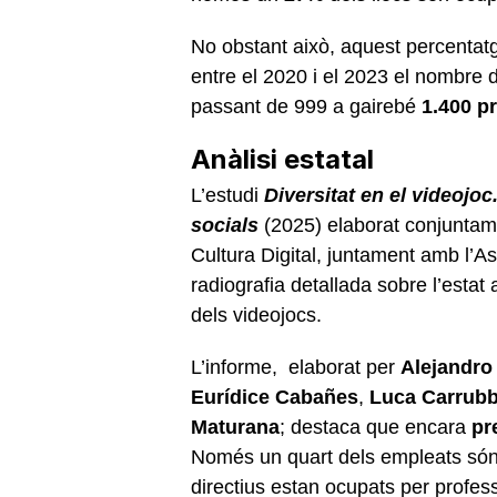
No obstant això, aquest percenta
entre el 2020 i el 2023 el nombre
passant de 999 a gairebé
1.400 pr
Anàlisi estatal
L’estudi
Diversitat en el videojoc
socials
(2025)
elaborat conjuntame
Cultura Digital, juntament amb l’A
radiografia detallada sobre l’estat
dels videojocs.
L’informe, elaborat per
Alejandro
Eurídice Cabañes
,
Luca Carrub
Maturana
; destaca que encara
pr
Només un quart dels empleats són 
directius estan ocupats per profes