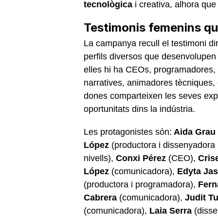
tecnològica
i creativa, alhora que
Testimonis femenins qu
La campanya recull el testimoni di
perfils diversos que desenvolupen
elles hi ha CEOs, programadores, 
narratives, animadores tècniques,
dones comparteixen les seves exper
oportunitats dins la indústria.
Les protagonistes són:
Aida Grau
López
(productora i dissenyadora 
nivells),
Conxi Pérez
(CEO),
Cris
López
(comunicadora),
Edyta Jas
(productora i programadora),
Fern
Cabrera
(comunicadora),
Judit T
(comunicadora),
Laia Serra
(diss