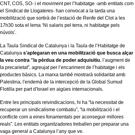
CNT, COS, SO- i el moviment per l’habitatge -amb entitats com
el Sindicat de Llogateres- han convocat a la tarda una
mobilització que sortirà de l’estació de Renfe del Clot a les
17h30 sota el lema ‘Ni salaris pel terra, ni habitatge pels
núvols'.
La Taula Sindical de Catalunya i la Taula de l’Habitatge de
Catalunya
s’aplegaran en una mobilització que busca alçar
la veu contra “la pèrdua de poder adquisitiu
, l’augment de
la precarietat”, agreujat per l’encariment de l’habitatge i els
productes bàsics. La marxa també mostrarà solidaritat amb
Palestina, l'endemà de la intercepció de la Global Sumud
Flotilla per part d'Israel en aigües internacionals.
Entre les principals reivindicacions, hi ha “la necessitat de
recuperar un sindicalisme combatiu”, “la mobilització i el
conflicte com a eines fonamentals per aconseguir millores
reals”. Les entitats organitzadores treballen per preparar una
vaga general a Catalunya l’any que ve.