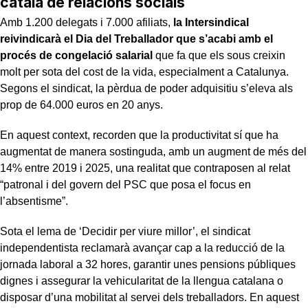
català de relacions socials
Amb 1.200 delegats i 7.000 afiliats,
la Intersindical
reivindicarà el Dia del Treballador que s’acabi amb el
procés de congelació salarial
que fa que els sous creixin
molt per sota del cost de la vida, especialment a Catalunya.
Segons el sindicat, la pèrdua de poder adquisitiu s’eleva als
prop de 64.000 euros en 20 anys.
En aquest context, recorden que la productivitat sí que ha
augmentat de manera sostinguda, amb un augment de més del
14% entre 2019 i 2025, una realitat que contraposen al relat
“patronal i del govern del PSC que posa el focus en
l’absentisme”.
Sota el lema de ‘Decidir per viure millor’, el sindicat
independentista reclamarà avançar cap a la reducció de la
jornada laboral a 32 hores, garantir unes pensions públiques
dignes i assegurar la vehicularitat de la llengua catalana o
disposar d’una mobilitat al servei dels treballadors. En aquest