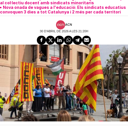
al col·lectiu docent amb sindicats minoritaris
Nova onada de vagues a l'educació: Els sindicats educatius
convoquen 3 dies a tot Catalunya i 2 més per cada territori
ACN
30 D'ABRIL DE 2026 A LES 21:20H