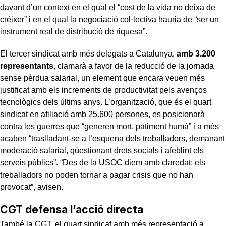
davant d’un context en el qual el “cost de la vida no deixa de
créixer” i en el qual la negociació col·lectiva hauria de “ser un
instrument real de distribució de riquesa”.
El tercer sindicat amb més delegats a Catalunya,
amb 3.200
representants
, clamarà a favor de la reducció de la jornada
sense pèrdua salarial, un element que encara veuen més
justificat amb els increments de productivitat pels avenços
tecnològics dels últims anys. L’organització, que és el quart
sindicat en afiliació amb 25.600 persones, es posicionarà
contra les guerres que “generen mort, patiment humà” i a més
acaben “traslladant-se a l’esquena dels treballadors, demanant
moderació salarial, qüestionant drets socials i afeblint els
serveis públics”. “Des de la USOC diem amb claredat: els
treballadors no poden tornar a pagar crisis que no han
provocat”, avisen.
CGT defensa l’acció directa
També la CGT, el quart sindicat amb més representació a