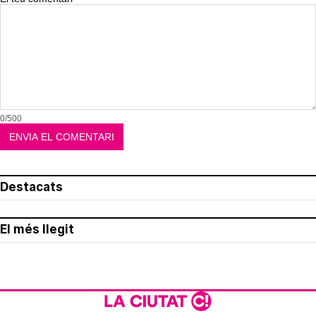
0/500
Destacats
El més llegit