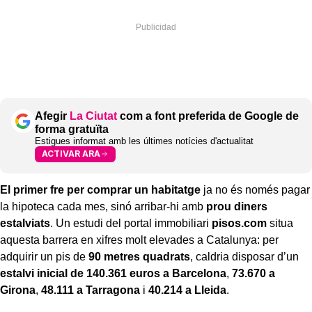
Afegir
La Ciutat
com a font preferida de Google de
forma gratuïta
Estigues informat amb les últimes notícies d'actualitat
ACTIVAR ARA
El primer fre per comprar un habitatge
ja no és només pagar
la hipoteca cada mes, sinó arribar-hi amb
prou diners
estalviats
. Un estudi del portal immobiliari
pisos.com
situa
aquesta barrera en xifres molt elevades a Catalunya: per
adquirir un pis de
90 metres quadrats
, caldria disposar d’un
estalvi inicial de 140.361 euros a Barcelona
,
73.670 a
Girona
,
48.111 a Tarragona
i
40.214 a Lleida
.