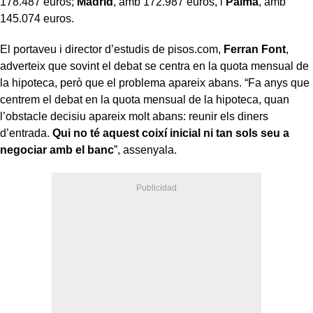
178.487 euros;
Madrid
, amb 172.987 euros, i
Palma
, amb
145.074 euros.
El portaveu i director d’estudis de pisos.com,
Ferran Font
,
adverteix que sovint el debat se centra en la quota mensual de
la hipoteca, però que el problema apareix abans. “Fa anys que
centrem el debat en la quota mensual de la hipoteca, quan
l’obstacle decisiu apareix molt abans: reunir els diners
d’entrada.
Qui no té aquest coixí inicial ni tan sols seu a
negociar amb el banc
”, assenyala.