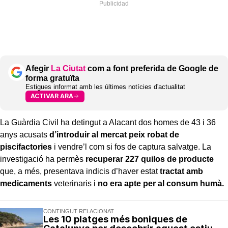
Afegir
La Ciutat
com a font preferida de Google de
forma gratuïta
Estigues informat amb les últimes notícies d'actualitat
ACTIVAR ARA
La Guàrdia Civil ha detingut a Alacant dos homes de 43 i 36
anys acusats
d’introduir al mercat peix robat de
piscifactories
i vendre’l com si fos de captura salvatge. La
investigació ha permès
recuperar 227 quilos de producte
que, a més, presentava indicis d’haver estat
tractat amb
medicaments
veterinaris i
no era apte per al consum humà.
CONTINGUT RELACIONAT
Les 10 platges més boniques de