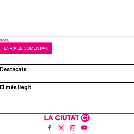
0/500
Destacats
El més llegit