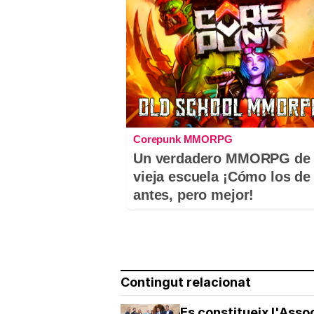
Corepunk MMORPG
Un verdadero MMORPG de 
vieja escuela ¡Cómo los de
antes, pero mejor!
Contingut relacionat
Es constitueix l'Asso