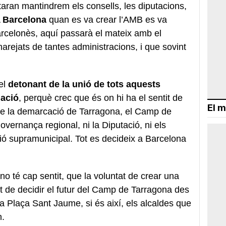
taran mantindrem els consells, les diputacions,
A
Barcelona
quan es va crear l’AMB es va
arcelonès, aquí passarà el mateix amb el
rejats de tantes administracions, i que sovint
el
detonant de la unió de tots aquests
iació
, perquè crec que és on hi ha el sentit de
El m
que la demarcació de Tarragona, el Camp de
vernança regional, ni la Diputació, ni els
ció supramunicipal. Tot es decideix a Barcelona
ó no té cap sentit, que la voluntat de crear una
at de decidir el futur del Camp de Tarragona des
la Plaça Sant Jaume, si és així, els alcaldes que
n.