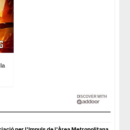
la
DISCOVER WITH
ciació per l'Impuls de l'Àrea Metropolitana