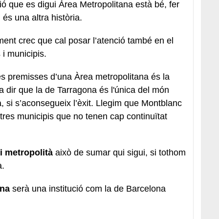
ió que es digui Àrea Metropolitana està bé, fer
és una altra història.
ent crec que cal posar l’atenció també en el
 i municipis.
es premisses d’una Àrea metropolitana és la
 a dir que la de Tarragona és l'única del món
, si s’aconsegueix l’èxit. Llegim que Montblanc
altres municipis que no tenen cap continuïtat
i metropolità
això de sumar qui sigui, si tothom
à.
ona
serà una institució com la de Barcelona