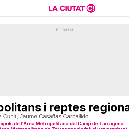
litans i reptes regiona
 de Cunit, Jaume Casañas Carballido
l'Impuls de l'Àrea Metropolitana del Camp de Tarragona