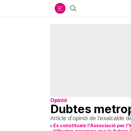
Ir
Cercar
al
contenido
Opinió
Dubtes metropo
Article d'opinió de l'exalcalde
Es constitueix l'Associació per 