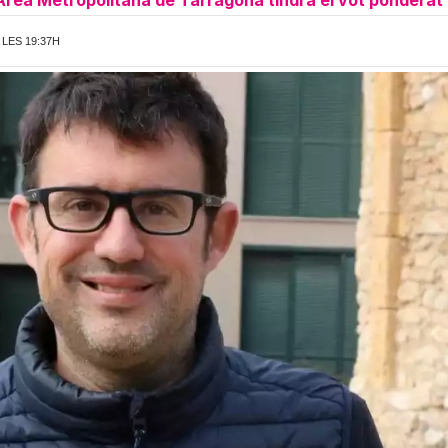
Àrea Metropolitana de Tarragona tindrà el vot ponderat 
 LES 19:37H