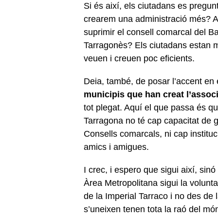
Si és així, els ciutadans es pregun
crearem una administració més? 
suprimir el consell comarcal del B
Tarragonès? Els ciutadans estan ma
veuen i creuen poc eficients.
Deia, també, de posar l’accent en 
municipis que han creat l’assoc
tot plegat. Aquí el que passa és 
Tarragona no té cap capacitat de go
Consells comarcals, ni cap institu
amics i amigues.
I crec, i espero que sigui així, sin
Àrea Metropolitana sigui la volunt
de la Imperial Tarraco i no des de 
s’uneixen tenen tota la raó del mó