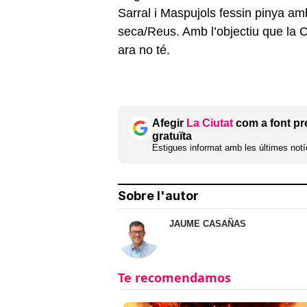
Sarral i Maspujols fessin pinya am
seca/Reus. Amb l’objectiu que la C
ara no té.
Afegir
La Ciutat
com a font pr
gratuïta
Estigues informat amb les últimes notíc
Sobre l'autor
JAUME CASAÑAS