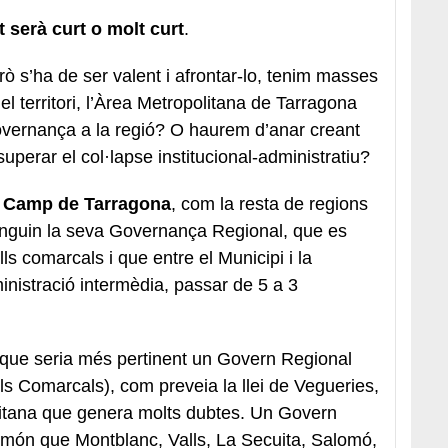
 serà curt o molt curt
.
ò s’ha de ser valent i afrontar-lo, tenim masses
l territori, l’Àrea Metropolitana de Tarragona
governança a la regió? O haurem d’anar creant
uperar el col·lapse institucional-administratiu?
Camp de Tarragona
, com la resta de regions
inguin la seva Governança Regional, que es
lls comarcals i que entre el Municipi i la
nistració intermèdia, passar de 5 a 3
 que seria més pertinent un Govern Regional
lls Comarcals), com preveia la llei de Vegueries,
itana que genera molts dubtes. Un Govern
el món que Montblanc, Valls, La Secuita, Salomó,