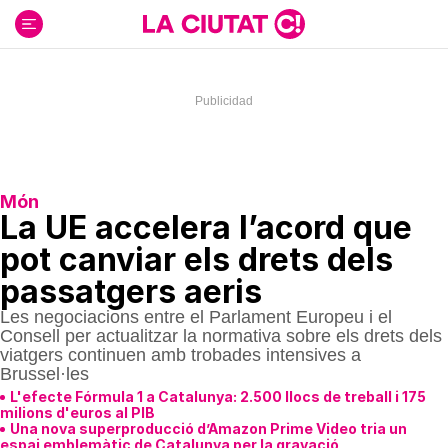
Ir
al
contenido
Món
La UE accelera l’acord que
pot canviar els drets dels
passatgers aeris
Les negociacions entre el Parlament Europeu i el
Consell per actualitzar la normativa sobre els drets dels
viatgers continuen amb trobades intensives a
Brussel·les
L'efecte Fórmula 1 a Catalunya: 2.500 llocs de treball i 175
milions d'euros al PIB
Una nova superproducció d’Amazon Prime Video tria un
espai emblemàtic de Catalunya per la gravació