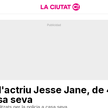
'actriu Jesse Jane, de 4
sa seva
itzats per la policia a casa seva