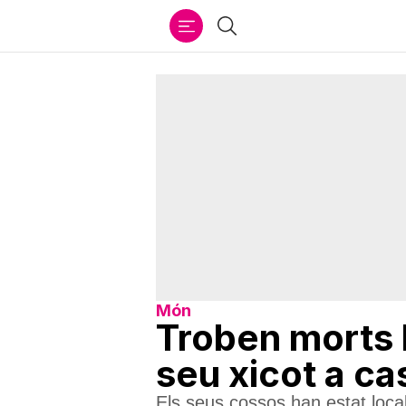
Ir
Cercar
al
contenido
Món
Troben morts l
seu xicot a ca
Els seus cossos han estat local