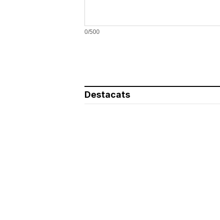
0/500
Destacats