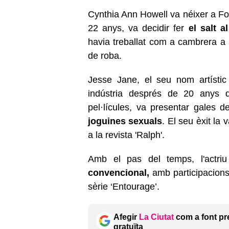
Cynthia Ann Howell va néixer a Fo
22 anys, va decidir fer
el salt 
havia treballat com a cambrera a 
de roba.
Jesse Jane, el seu nom artístic
indústria després de 20 anys de
pel·lícules, va presentar gales de
joguines sexuals
. El seu èxit la
a la revista 'Ralph'.
Amb el pas del temps, l'actr
convencional,
amb participacions 
sèrie ‘Entourage’.
Afegir
La Ciutat
com a font pr
gratuïta