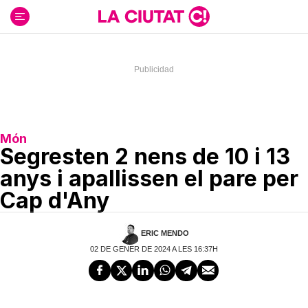
Ir
al
contenido
Món
Segresten 2 nens de 10 i 13
anys i apallissen el pare per
Cap d'Any
ERIC MENDO
02 DE GENER DE 2024 A LES 16:37H