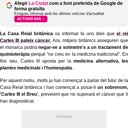
Afegir
La Ciutat
com a font preferida de Google de
forma gratuïta
Estigues informat amb les últimes notícies d'actualitat
ACTIVAR ARA
La Casa Reial britànica
va informar fa uns dies que
el rei
Carles III pateix càncer.
Ara, mitjans britànics asseguren que
el monarca podria
negar-se a sotmetre's a un tractament de
quimioteràpia
perquè “no creu en la medicina tradicional”. En
lloc seu, Carles III aposta per la
medicina alternativa, les
plantes medicinals i l'homeopatia
.
Per aquest motiu, molts ja han començat a parlar del futur de la
Casa Reial britànica i han començat a posar-li
un sobrenom,
‘Carles III el Breu’
, preveient que no superarà el càncer que li
han diagnosticat.