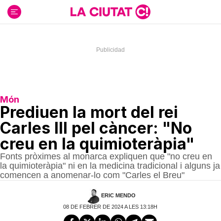
Ir
al
contenido
Món
Prediuen la mort del rei
Carles III pel càncer: "No
creu en la quimioteràpia"
Fonts pròximes al monarca expliquen que "no creu en
la quimioteràpia" ni en la medicina tradicional i alguns ja
comencen a anomenar-lo com "Carles el Breu"
ERIC MENDO
08 DE FEBRER DE 2024 A LES 13:18H