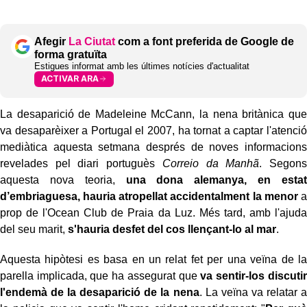
Afegir
La Ciutat
com a font preferida de Google de
forma gratuïta
Estigues informat amb les últimes notícies d'actualitat
ACTIVAR ARA
La desaparició de Madeleine McCann, la nena britànica que
va desaparèixer a Portugal el 2007, ha tornat a captar l'atenció
mediàtica aquesta setmana després de noves informacions
revelades pel diari portuguès
Correio da Manhã
. Segons
aquesta nova teoria,
una dona alemanya, en estat
d’embriaguesa, hauria atropellat accidentalment la menor
a
prop de l'Ocean Club de Praia da Luz. Més tard, amb l'ajuda
del seu marit,
s'hauria desfet del cos llençant-lo al mar
.
Aquesta hipòtesi es basa en un relat fet per una veïna de la
parella implicada, que ha assegurat que
va sentir-los discutir
l'endemà de la desaparició de la nena
. La veïna va relatar a