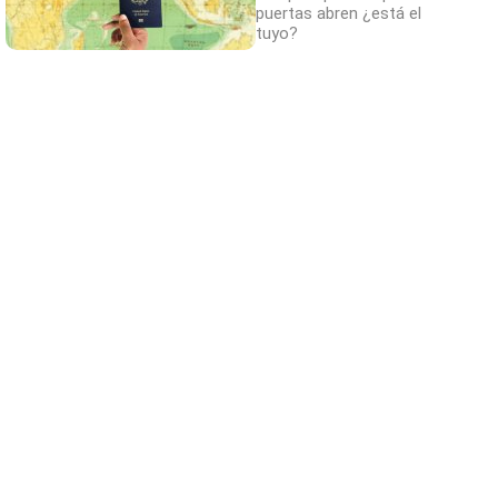
puertas abren ¿está el
tuyo?
Belleza indomable
El diamante que simboliza la feminidad
indomable
El truco contra la cal