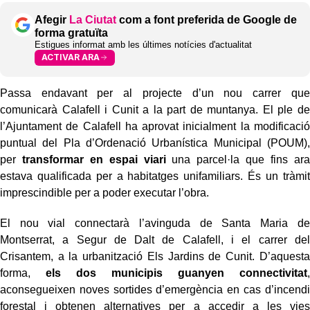
Afegir
La Ciutat
com a font preferida de Google de
forma gratuïta
Estigues informat amb les últimes notícies d'actualitat
ACTIVAR ARA
Passa endavant per al projecte d’un nou carrer que
comunicarà Calafell i Cunit a la part de muntanya. El ple de
l’Ajuntament de Calafell ha aprovat inicialment la modificació
puntual del Pla d’Ordenació Urbanística Municipal (POUM),
per
transformar en espai viari
una parcel·la que fins ara
estava qualificada per a habitatges unifamiliars. És un tràmit
imprescindible per a poder executar l’obra.
El nou vial connectarà l’avinguda de Santa Maria de
Montserrat, a Segur de Dalt de Calafell, i el carrer del
Crisantem, a la urbanització Els Jardins de Cunit. D’aquesta
forma,
els dos municipis guanyen connectivitat
,
aconsegueixen noves sortides d’emergència en cas d’incendi
forestal i obtenen alternatives per a accedir a les vies