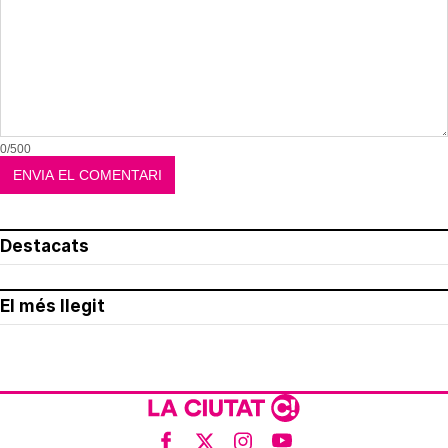
0/500
Destacats
El més llegit