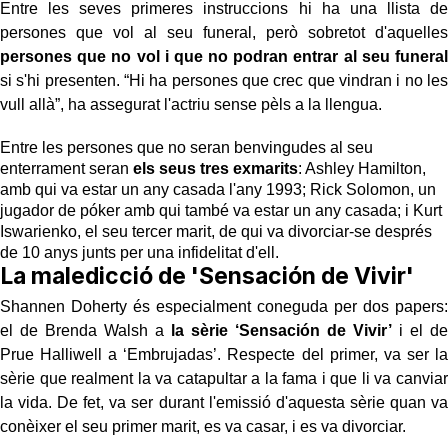
Entre les seves primeres instruccions hi ha una llista de
persones que vol al seu funeral, però sobretot d'aquelles
persones que no vol i que no podran entrar al seu funeral
si s'hi presenten. “Hi ha persones que crec que vindran i no les
vull allà”, ha assegurat l'actriu sense pèls a la llengua.
Entre les persones que no seran benvingudes al seu
enterrament seran
els seus tres exmarits
: Ashley Hamilton,
amb qui va estar un any casada l'any 1993; Rick Solomon, un
jugador de póker amb qui també va estar un any casada; i Kurt
Iswarienko, el seu tercer marit, de qui va divorciar-se després
de 10 anys junts per una infidelitat d'ell.
La maledicció de 'Sensación de Vivir'
Shannen Doherty és especialment coneguda per dos papers:
el de Brenda Walsh a
la sèrie ‘Sensación de Vivir’
i el de
Prue Halliwell a ‘Embrujadas’. Respecte del primer, va ser la
sèrie que realment la va catapultar a la fama i que li va canviar
la vida. De fet, va ser durant l'emissió d'aquesta sèrie quan va
conèixer el seu primer marit, es va casar, i es va divorciar.