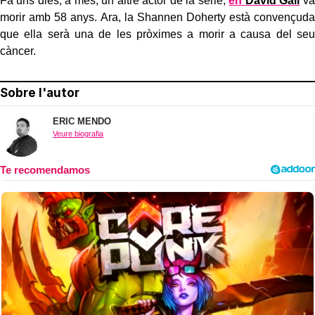
Fa uns dies, a més, un altre actor de la sèrie,
en
David Gail
va
morir amb 58 anys. Ara, la Shannen Doherty està convençuda
que ella serà una de les pròximes a morir a causa del seu
càncer.
Sobre l'autor
ERIC MENDO
Veure biografia