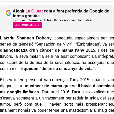
Afegir
La Ciutat
com a font preferida de Google de
forma gratuïta
Estigues informat amb les últimes notícies d'actualitat
ACTIVAR ARA
L'actriu Shannen Doherty
, coneguda especialment per les
sèries de televisió ‘Sensación de Vivir’ i ‘Embrujadas’, va ser
diagnosticada d'un càncer de mama l'any 2015
, i des de
llavors, la seva malaltia se li ha anat complicant. La intèrpret,
conscient de la duresa de la seva situació, ha assegurat que
com a molt
li queden “de tres a cinc anys de vida”.
El seu infern personal va començar l'any 2015, quan li van
diagnosticar
un càncer de mama que se li havia disseminat
als ganglis limfàtics
. Durant el 2016, l'actriu va explicar que
s'estava sotmetent a un tractament per reduir la mida del seu
tumor, però com que li havien sortit més protuberàncies,
finalment només va poder fer-se una mastectomia al maig del