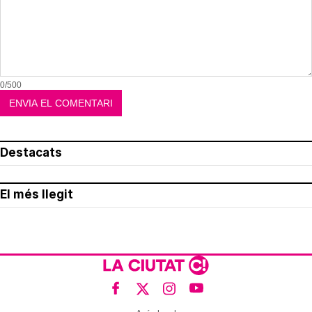
0/500
Destacats
El més llegit