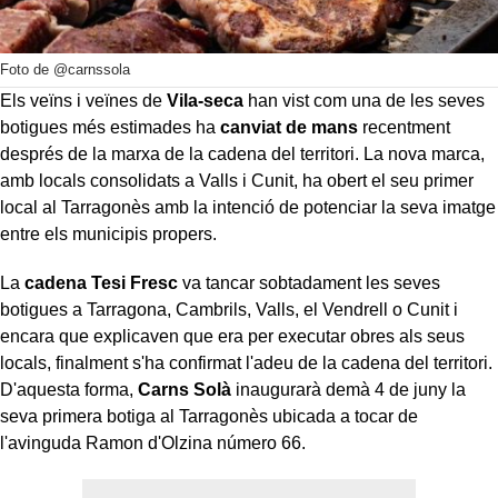
Foto de @carnssola
Els veïns i veïnes de
Vila-seca
han vist com una de les seves
botigues més estimades ha
canviat de mans
recentment
després de la marxa de la cadena del territori. La nova marca,
amb locals consolidats a Valls i Cunit, ha obert el seu primer
local al Tarragonès amb la intenció de potenciar la seva imatge
entre els municipis propers.
La
cadena Tesi Fresc
va tancar sobtadament les seves
botigues a Tarragona, Cambrils, Valls, el Vendrell o Cunit i
encara que explicaven que era per executar obres als seus
locals, finalment s'ha confirmat l'adeu de la cadena del territori.
D'aquesta forma,
Carns Solà
inaugurarà demà 4 de juny la
seva primera botiga al Tarragonès ubicada a tocar de
l'avinguda Ramon d'Olzina número 66.