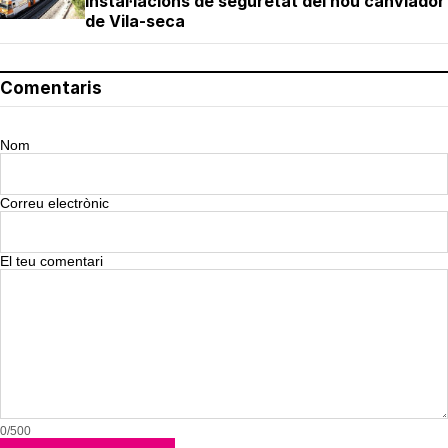
instal·lacions de seguretat del nou canviador
de Vila-seca
Comentaris
Nom
Correu electrònic
El teu comentari
0/500