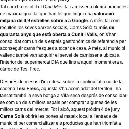
Tal com ha recollit el
Diari Més
, la carnisseria oferirà productes
de màxima qualitat que han fet que tingui una
valoració
mitjana de 4,9 estrelles sobre 5 a Google
. A més, tal com
recullen les seves xarxes socials, Carns Solà fa
més de
quaranta anys que està oberta a Cunit i Valls
, on s'han
consolidat com un dels espais gastronòmics de referència per
aconseguir carns fresques a tocar de casa. A més, al municipi
vallenc també van adquirir el servei de carnisseria ubicat a
l'interior del supermercat DIA que fins a aquell moment era a
càrrec de Tesi Frec.
Després de mesos d'incertesa sobre la continuïtat o no de la
cadena
Tesi Fresc
, aquesta s'ha acomiadat del territori i ha
tancat també la seva botiga a Vila-seca després de consolidar-
se com un dels millors espais per comprar algunes de les
millors carns del mercat. Tot i això, aquest pròxim 4 de juny
Carns Solà
obrirà les portes al mateix local a l'entrada del
municipi per comercialitzar els productes que han triomfat a