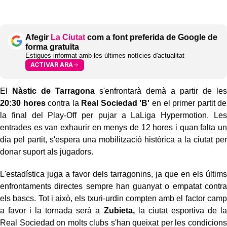
Afegir
La Ciutat
com a font preferida de Google de
forma gratuïta
Estigues informat amb les últimes notícies d'actualitat
ACTIVAR ARA
El
Nàstic de Tarragona
s'enfrontarà demà a partir de les
20:30 hores
contra la
Real Sociedad 'B'
en el primer partit de
la final del Play-Off per pujar a LaLiga Hypermotion. Les
entrades es van exhaurir en menys de 12 hores i quan falta un
dia pel partit, s'espera una mobilització històrica a la ciutat per
donar suport als jugadors.
L'estadística juga a favor dels tarragonins, ja que en els últims
enfrontaments directes sempre han guanyat o empatat contra
els bascs. Tot i això, els txuri-urdin compten amb el factor camp
a favor i la tornada serà a
Zubieta,
la ciutat esportiva de la
Real Sociedad on molts clubs s'han queixat per les condicions