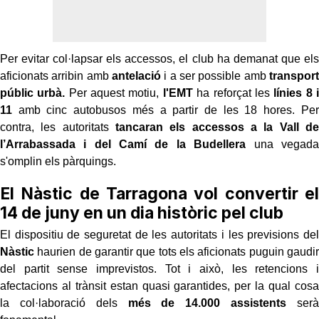
Per evitar col·lapsar els accessos, el club ha demanat que els
aficionats arribin amb
antelació
i a ser possible amb
transport
públic urbà.
Per aquest motiu,
l'EMT
ha reforçat les
línies 8 i
11
amb cinc autobusos més a partir de les 18 hores. Per
contra, les autoritats
tancaran els accessos a la Vall de
l’Arrabassada i del Camí de la Budellera
una vegada
s'omplin els pàrquings.
El Nàstic de Tarragona vol convertir el
14 de juny en un dia històric pel club
El dispositiu de seguretat de les autoritats i les previsions del
Nàstic
haurien de garantir que tots els aficionats puguin gaudir
del partit sense imprevistos. Tot i això, les retencions i
afectacions al trànsit estan quasi garantides, per la qual cosa
la col·laboració dels
més de 14.000 assistents
serà