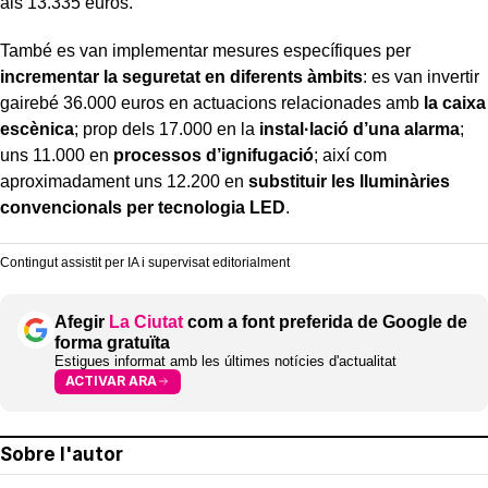
als 13.335 euros.
També es van implementar mesures específiques per
incrementar la seguretat en diferents àmbits
: es van invertir
gairebé 36.000 euros en actuacions relacionades amb
la caixa
escènica
; prop dels 17.000 en la
instal·lació d’una alarma
;
uns 11.000 en
processos d’ignifugació
; així com
aproximadament uns 12.200 en
substituir les lluminàries
convencionals per tecnologia LED
.
Contingut assistit per IA i supervisat editorialment
Afegir
La Ciutat
com a font preferida de Google de
forma gratuïta
Estigues informat amb les últimes notícies d'actualitat
ACTIVAR ARA
Sobre l'autor