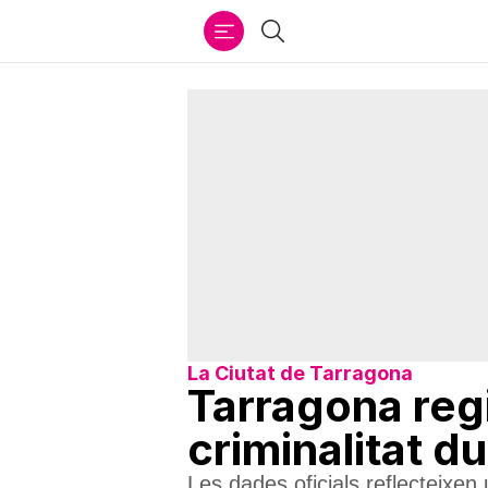
Ir
Cercar
al
contenido
La Ciutat de Tarragona
Tarragona regi
criminalitat d
Les dades oficials reflecteixen u