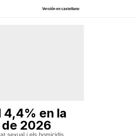
Versión en castellano
l 4,4% en la
e de 2026
tat sexual i els homicidis