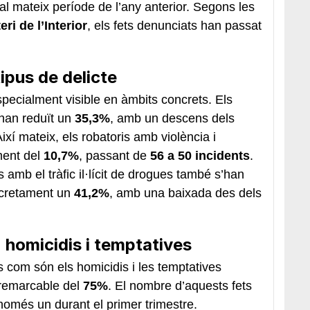
al mateix període de l’any anterior. Segons les
eri de l’Interior
, els fets denunciats han passat
ipus de delicte
pecialment visible en àmbits concrets. Els
s’han reduït un
35,3%
, amb un descens dels
Així mateix, els robatoris amb violència i
ment del
10,7%
, passant de
56 a 50 incidents
.
ts amb el tràfic il·lícit de drogues també s’han
ncretament un
41,2%
, amb una baixada des dels
 homicidis i temptatives
 com són els homicidis i les temptatives
 remarcable del
75%
. El nombre d’aquests fets
 només un durant el primer trimestre.