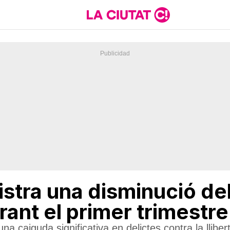
stra una disminució de
urant el primer trimestr
na caiguda significativa en delictes contra la lliber