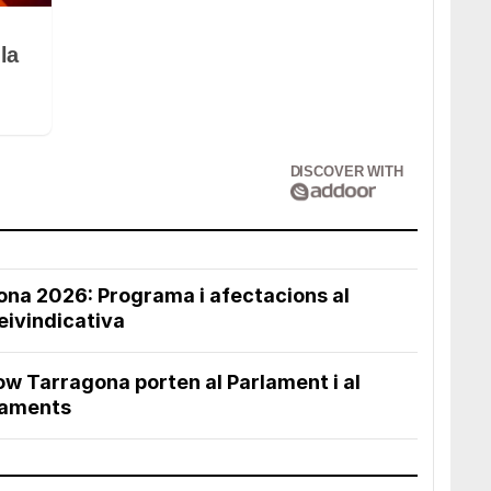
la
DISCOVER WITH
gona 2026: Programa i afectacions al
reivindicativa
ow Tarragona porten al Parlament i al
daments