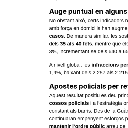
Auge puntual en alguns 
No obstant això, certs indicadors r
amb força en domicilis han augme
casos
. De manera similar, les sos
dels
35 als 40 fets
, mentre que el
3%, incrementant-se dels 640 a 65
A nivell global, les
infraccions pe
1,9%, baixant dels 2.257 als 2.215
Apostes policials per r
Aquest resultat positiu es deu prin
cossos policials
i a l’estratègia 
constant als barris. Des de la Gu
continuaran empenyent esforços p
mantenir l’ordre públic
arreu del