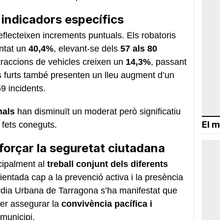
indicadors específics
eflecteixen increments puntuals. Els robatoris
ntat un
40,4%
, elevant-se dels
57 als 80
traccions de vehicles creixen un
14,3%
, passant
s furts també presenten un lleu augment d’un
9 incidents.
nals
han disminuït un moderat però significatiu
El m
 fets coneguts.
eforçar la seguretat ciutadana
cipalment al
treball conjunt dels diferents
orientada cap a la prevenció activa i la presència
àrdia Urbana de Tarragona s’ha manifestat que
er assegurar la
convivència pacífica i
 municipi.