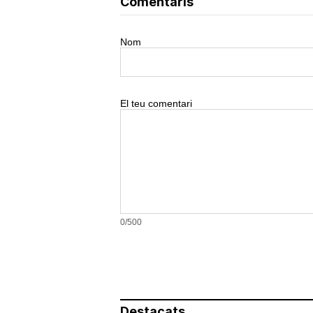
Comentaris
Nom
El teu comentari
0/500
Destacats