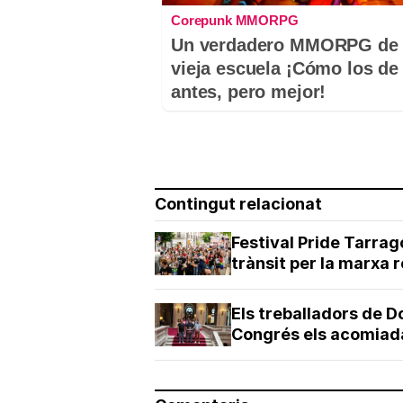
Corepunk MMORPG
Un verdadero MMORPG de 
vieja escuela ¡Cómo los de
antes, pero mejor!
Contingut relacionat
Festival Pride Tarra
trànsit per la marxa 
Els treballadors de D
Congrés els acomia