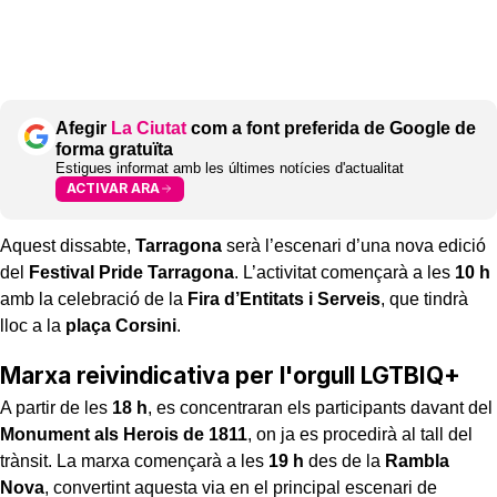
Afegir
La Ciutat
com a font preferida de Google de
forma gratuïta
Estigues informat amb les últimes notícies d'actualitat
ACTIVAR ARA
Aquest dissabte,
Tarragona
serà l’escenari d’una nova edició
del
Festival Pride Tarragona
. L’activitat començarà a les
10 h
amb la celebració de la
Fira d’Entitats i Serveis
, que tindrà
lloc a la
plaça Corsini
.
Marxa reivindicativa per l'orgull LGTBIQ+
A partir de les
18 h
, es concentraran els participants davant del
Monument als Herois de 1811
, on ja es procedirà al tall del
trànsit. La marxa començarà a les
19 h
des de la
Rambla
Nova
, convertint aquesta via en el principal escenari de