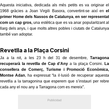
Aquesta iniciativa, dedicada als més petits es va originar el
1968 gràcies a Joan Virgili Basora, convertint-se així en
el
primer Home dels Nassos de Catalunya
,
en ser representat
com un cap gros,
una estètica que es va anar popularitzant al
llarg dels anys, i que molts altres pobles i ciutats de Catalunya
també van adoptar.
Revetlla a la Plaça Corsini
Ja a la nit, a les 23 h del 31 de desembre,
Tarragona
recuperarà la revetlla de Cap d’Any
a la plaça Corsini.
La
consellera de Comerç, Turisme i Promoció Econòmica,
Montse Adan
, ha expressat “la il·lusió de recuperar aquesta
revetlla a la tarragonina que esperem que s’instauri per rebre
cada any el nou any a Tarragona com es mereix”.