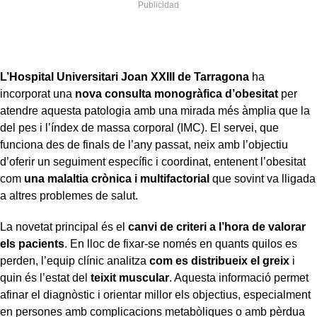
L’Hospital Universitari Joan XXIII de Tarragona
ha
incorporat una
nova consulta
monogràfica d’obesitat
per
atendre aquesta patologia amb una mirada més àmplia que la
del pes i l’índex de massa corporal (IMC). El servei, que
funciona des de finals de l’any passat, neix amb l’objectiu
d’oferir un seguiment específic i coordinat, entenent l’obesitat
com
una malaltia crònica i multifactorial
que sovint va lligada
a altres problemes de salut.
La novetat principal és el
canvi de criteri a l’hora de valorar
els pacients
. En lloc de fixar-se només en quants quilos es
perden, l’equip clínic analitza
com es distribueix el greix
i
quin és l’estat del
teixit muscular
. Aquesta informació permet
afinar el diagnòstic i orientar millor els objectius, especialment
en persones amb complicacions metabòliques o amb pèrdua