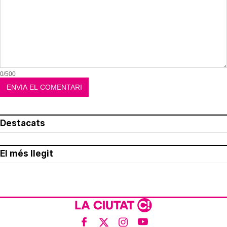
0/500
Destacats
El més llegit