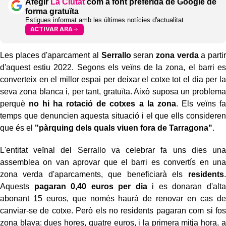
Afegir
La Ciutat
com a font preferida de Google de
forma gratuïta
Estigues informat amb les últimes notícies d'actualitat
ACTIVAR ARA
Les places d'aparcament al
Serrallo
seran
zona verda
a partir
d'aquest estiu 2022. Segons els veïns de la zona, el barri es
converteix en el millor espai per deixar el cotxe tot el dia per la
seva zona blanca i, per tant, gratuïta. Això suposa un problema
perquè
no hi ha rotació de cotxes a la zona
. Els veïns fa
temps que denuncien aquesta situació i el que ells consideren
que és el
"pàrquing dels quals viuen fora de Tarragona"
.
L'entitat veïnal del Serrallo va celebrar fa uns dies una
assemblea on van aprovar que el barri es convertís en una
zona verda d'aparcaments, que beneficiarà els
residents
.
Aquests
pagaran 0,40 euros per dia
i es donaran d'alta
abonant 15 euros, que només haurà de renovar en cas de
canviar-se de cotxe. Però els no residents pagaran com si fos
zona blava: dues hores, quatre euros, i la primera mitja hora, a