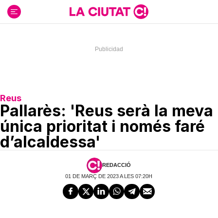
Ir
al
contenido
Reus
Pallarès: 'Reus serà la meva
única prioritat i només faré
d’alcaldessa'
REDACCIÓ
01 DE MARÇ DE 2023 A LES 07:20H