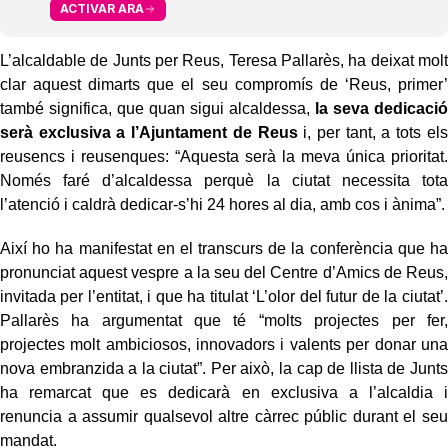
ACTIVAR ARA
L’alcaldable de Junts per Reus, Teresa Pallarès, ha deixat molt
clar aquest dimarts que el seu compromís de ‘Reus, primer’
també significa, que quan sigui alcaldessa,
la seva dedicació
serà exclusiva a l’Ajuntament de Reus
i, per tant, a tots els
reusencs i reusenques: “Aquesta serà la meva única prioritat.
Només faré d’alcaldessa perquè la ciutat necessita tota
l’atenció i caldrà dedicar-s’hi 24 hores al dia, amb cos i ànima”.
Així ho ha manifestat en el transcurs de la conferència que ha
pronunciat aquest vespre a la seu del Centre d’Amics de Reus,
invitada per l’entitat, i que ha titulat ‘L’olor del futur de la ciutat’.
Pallarès ha argumentat que té “molts projectes per fer,
projectes molt ambiciosos, innovadors i valents per donar una
nova embranzida a la ciutat”. Per això, la cap de llista de Junts
ha remarcat que es dedicarà en exclusiva a l’alcaldia i
renuncia a assumir qualsevol altre càrrec públic durant el seu
mandat.