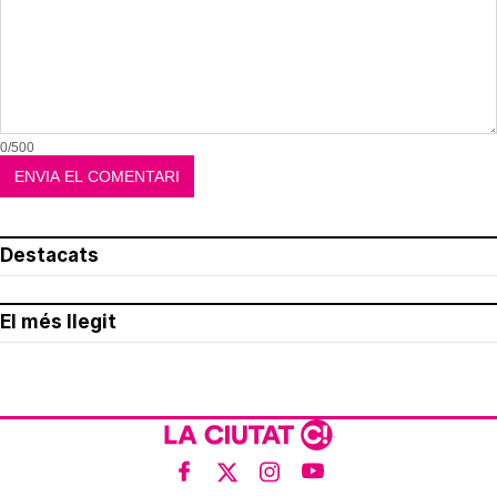
0/500
Destacats
El més llegit