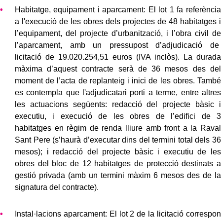
Habitatge, equipament i aparcament: El lot 1 fa referència
a l'execució de les obres dels projectes de 48 habitatges i
l’equipament, del projecte d’urbanització, i l’obra civil de
l’aparcament, amb un pressupost d’adjudicació de
licitació de 19.020.254,51 euros (IVA inclòs). La durada
màxima d’aquest contracte serà de 36 mesos des del
moment de l’acta de replanteig i inici de les obres. També
es contempla que l'adjudicatari porti a terme, entre altres
les actuacions següents: redacció del projecte bàsic i
executiu, i execució de les obres de l’edifici de 3
habitatges en règim de renda lliure amb front a la Raval
Sant Pere (s’haurà d’executar dins del termini total dels 36
mesos); i redacció del projecte bàsic i executiu de les
obres del bloc de 12 habitatges de protecció destinats a
gestió privada (amb un termini màxim 6 mesos des de la
signatura del contracte).
Instal·lacions aparcament: El lot 2 de la licitació correspon