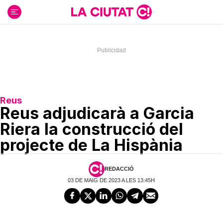
Ir
al
contenido
Reus
Reus adjudicarà a Garcia
Riera la construcció del
projecte de La Hispània
REDACCIÓ
03 DE MAIG DE 2023 A LES 13:45H