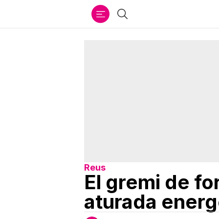
Ir
Cercar
al
contenido
Reus
El gremi de fo
aturada energ