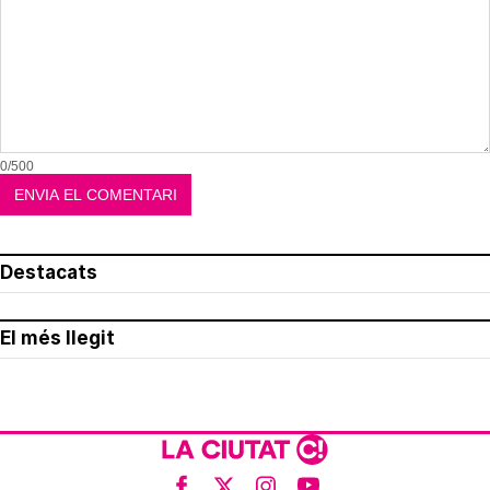
0/500
Destacats
El més llegit