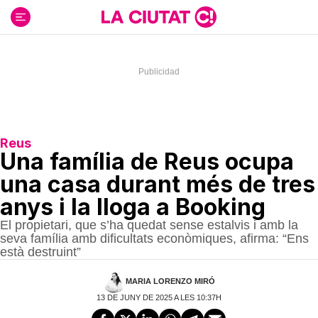
Ir
al
contenido
Reus
Una família de Reus ocupa
una casa durant més de tres
anys i la lloga a Booking
El propietari, que s’ha quedat sense estalvis i amb la
seva família amb dificultats econòmiques, afirma: “Ens
està destruint”
MARIA LORENZO MIRÓ
13 DE JUNY DE 2025 A LES 10:37H