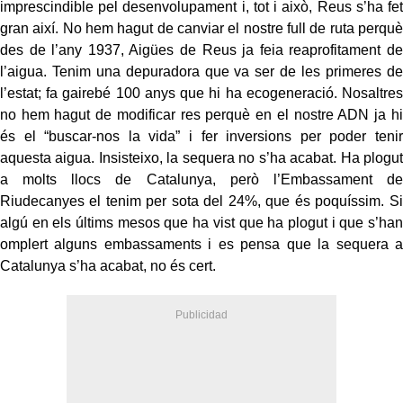
imprescindible pel desenvolupament i, tot i això, Reus s’ha fet
gran així. No hem hagut de canviar el nostre full de ruta perquè
des de l’any 1937, Aigües de Reus ja feia reaprofitament de
l’aigua. Tenim una depuradora que va ser de les primeres de
l’estat; fa gairebé 100 anys que hi ha ecogeneració. Nosaltres
no hem hagut de modificar res perquè en el nostre ADN ja hi
és el “buscar-nos la vida” i fer inversions per poder tenir
aquesta aigua. Insisteixo, la sequera no s’ha acabat. Ha plogut
a molts llocs de Catalunya, però l’Embassament de
Riudecanyes el tenim per sota del 24%, que és poquíssim. Si
algú en els últims mesos que ha vist que ha plogut i que s’han
omplert alguns embassaments i es pensa que la sequera a
Catalunya s’ha acabat, no és cert.