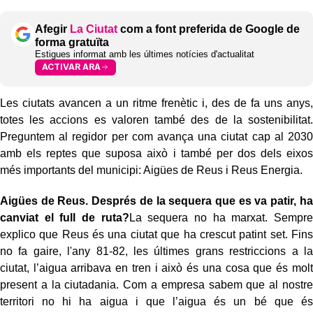
Afegir
La Ciutat
com a font preferida de Google de
forma gratuïta
Estigues informat amb les últimes notícies d'actualitat
ACTIVAR ARA
Les ciutats avancen a un ritme frenètic i, des de fa uns anys,
totes les accions es valoren també des de la sostenibilitat.
Preguntem al regidor per com avança una ciutat cap al 2030
amb els reptes que suposa això i també per dos dels eixos
més importants del municipi: Aigües de Reus i Reus Energia.
Aigües de Reus. Després de la sequera que es va patir, ha
canviat el full de ruta?
La sequera no ha marxat. Sempre
explico que Reus és una ciutat que ha crescut patint set. Fins
no fa gaire, l'any 81-82, les últimes grans restriccions a la
ciutat, l’aigua arribava en tren i això és una cosa que és molt
present a la ciutadania. Com a empresa sabem que al nostre
territori no hi ha aigua i que l’aigua és un bé que és