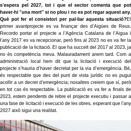
s’espera pel 2027, tot i que el sector comenta que pot
haver-hi “una mort” si no plou i no es pot regar aquest any.
Què pot fer el consistori per pal·liar aquesta situació?
El
primer avantprojecte es va finançar des d’Aigües de Reus.
Recordo portar el projecte a l’Agència Catalana de l’Aigua i
l'any 2017 es va recepcionar, però fins al 2023 no es va fer la
publicació de la licitació. El que ha succeït del 2017 al 2023, ja
no és competència meva. Malauradament anem tard. Com a
administració local hem dit que la licitació i execució del
projecte s’hauria d’haver decretat per la via d’emergència. Bé,
és respectable que des del punt de vista jurídic no es pugui
acollir a un decret d’emergència; nosaltres creiem que sí, però
en tot cas és respectable. La publicació es va fer a finals de
2023, estem pendents de rebre el projecte executiu i passar a
una fase de licitació i execució de les obres, esperant que l'any
2027 això sigui una realitat.