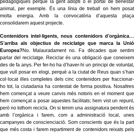
pedagògiques perquè la gent adopti o el portal de benestar
animal, per exemple. És una línia de treball on hem posat
molta energia. Amb la convocatòria d’aquesta plaça
consolidarem aquest projecte.
Contenidors intel·ligents, nous contenidors d’orgànica…
S’arriba als objectius de reciclatge que marca la Unió
Europea?
No. Malauradament no. Fa dècades que sentim
parlar del reciclatge. Reciclar és una obligació que coneixem
des de fa anys. Per fer-ho ha d’haver-hi un principi de voluntat,
que vull posar en elogi, perquè a la ciutat de Reus quan s’han
col·locat illes completes dels cinc contenidors per fraccionar-
ho tot, la ciutadania ha contestat de forma positiva. Nosaltres
hem començat a veure canvis més notoris en el moment que
hem començat a posar aquestes facilitats; hem vist un repunt,
però no tothom recicla. On si tenim una assignatura pendent és
amb l’orgànica i farem, com a administració local, unes
campanyes de conscienciació. Som conscients que és la part
que més costa i farem repartiment de contenidors reixats pels