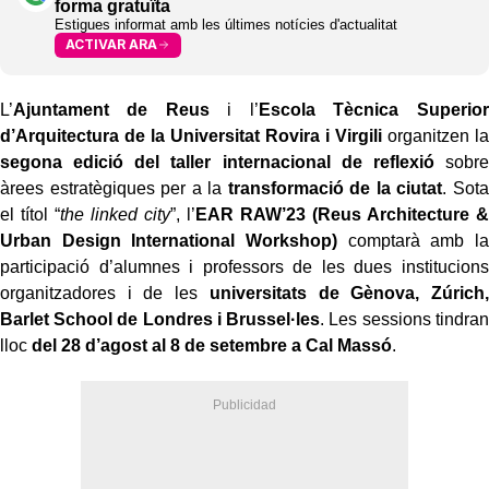
forma gratuïta
Estigues informat amb les últimes notícies d'actualitat
ACTIVAR ARA
L’
Ajuntament de Reus
i l’
Escola Tècnica Superior
d’Arquitectura de la Universitat Rovira i Virgili
organitzen la
segona edició del taller internacional de reflexió
sobre
àrees estratègiques per a la
transformació de la ciutat
. Sota
el títol “
the linked city
”, l’
EAR RAW’23 (Reus Architecture &
Urban Design International Workshop)
comptarà amb la
participació d’alumnes i professors de les dues institucions
organitzadores i de les
universitats de Gènova, Zúrich,
Barlet School de Londres i Brussel·les
. Les sessions tindran
lloc
del 28 d’agost al 8 de setembre a Cal Massó
.