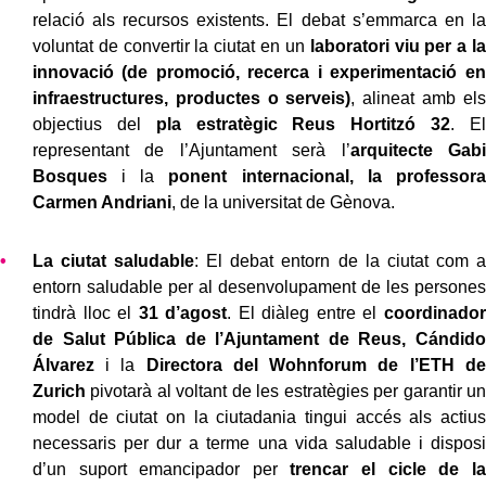
relació als recursos existents. El debat s’emmarca en la
voluntat de convertir la ciutat en un
laboratori viu per a la
innovació (de promoció, recerca i experimentació en
infraestructures, productes o serveis)
, alineat amb els
objectius del
pla estratègic Reus Hortitzó 32
. El
representant de l’Ajuntament serà l’
arquitecte Gabi
Bosques
i la
ponent internacional, la professora
Carmen Andriani
, de la universitat de Gènova.
La ciutat saludable
: El debat entorn de la ciutat com a
entorn saludable per al desenvolupament de les persones
tindrà lloc el
31 d’agost
. El diàleg entre el
coordinador
de Salut Pública de l’Ajuntament de Reus, Cándido
Álvarez
i la
Directora del Wohnforum de l’ETH de
Zurich
pivotarà al voltant de les estratègies per garantir un
model de ciutat on la ciutadania tingui accés als actius
necessaris per dur a terme una vida saludable i disposi
d’un suport emancipador per
trencar el cicle de la