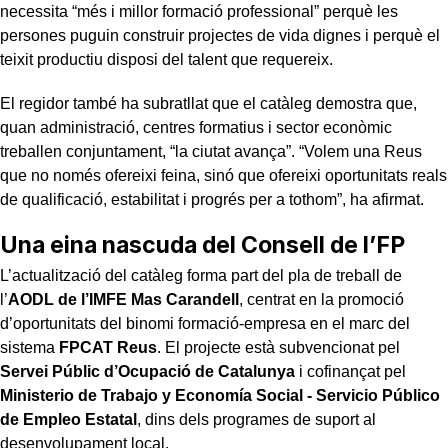
necessita “més i millor formació professional” perquè les
persones puguin construir projectes de vida dignes i perquè el
teixit productiu disposi del talent que requereix.
El regidor també ha subratllat que el catàleg demostra que,
quan administració, centres formatius i sector econòmic
treballen conjuntament, “la ciutat avança”. “Volem una Reus
que no només ofereixi feina, sinó que ofereixi oportunitats reals
de qualificació, estabilitat i progrés per a tothom”, ha afirmat.
Una eina nascuda del Consell de l’FP
L’actualització del catàleg forma part del pla de treball de
l’
AODL de l’IMFE Mas Carandell
, centrat en la promoció
d’oportunitats del binomi formació-empresa en el marc del
sistema
FPCAT Reus
. El projecte està subvencionat pel
Servei Públic d’Ocupació de Catalunya
i cofinançat pel
Ministerio de Trabajo y Economía Social - Servicio Público
de Empleo Estatal
, dins dels programes de suport al
desenvolupament local.