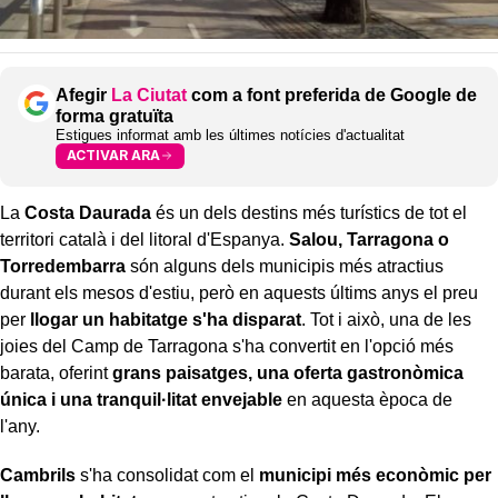
Afegir
La Ciutat
com a font preferida de Google de
forma gratuïta
Estigues informat amb les últimes notícies d'actualitat
ACTIVAR ARA
La
Costa Daurada
és un dels destins més turístics de tot el
territori català i del litoral d'Espanya.
Salou, Tarragona o
Torredembarra
són alguns dels municipis més atractius
durant els mesos d'estiu, però en aquests últims anys el preu
per
llogar un habitatge s'ha disparat
. Tot i això, una de les
joies del Camp de Tarragona s'ha convertit en l'opció més
barata, oferint
grans paisatges, una oferta gastronòmica
única i una tranquil·litat envejable
en aquesta època de
l'any.
Cambrils
s'ha consolidat com el
municipi més econòmic per