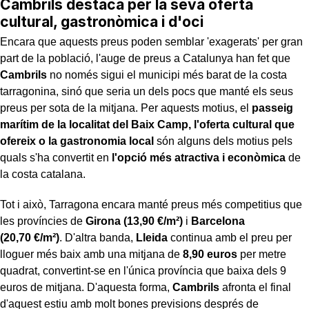
Cambrils destaca per la seva oferta
cultural, gastronòmica i d'oci
Encara que aquests preus poden semblar 'exagerats' per gran
part de la població, l'auge de preus a Catalunya han fet que
Cambrils
no només sigui el municipi més barat de la costa
tarragonina, sinó que seria un dels pocs que manté els seus
preus per sota de la mitjana. Per aquests motius, el
passeig
marítim de la localitat del Baix Camp, l'oferta cultural que
ofereix o la gastronomia local
són alguns dels motius pels
quals s'ha convertit en
l'opció més atractiva i econòmica
de
la costa catalana.
Tot i això, Tarragona encara manté preus més competitius que
les províncies de
Girona (13,90 €/m²)
i
Barcelona
(20,70 €/m²)
. D'altra banda,
Lleida
continua amb el preu per
lloguer més baix amb una mitjana de
8,90 euros
per metre
quadrat, convertint-se en l'única província que baixa dels 9
euros de mitjana. D'aquesta forma,
Cambrils
afronta el final
d'aquest estiu amb molt bones previsions després de