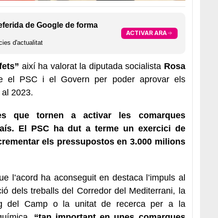
eferida de Google de forma
ACTIVAR ARA
ies d'actualitat
fets”
així ha valorat la diputada socialista
Rosa
tre el PSC i el Govern per poder aprovar els
 al 2023.
s que tornen a activar les comarques
país. El PSC ha dut a terme un exercici de
crementar els pressupostos en 3.000 milions
que l’acord ha aconseguit en destaca l’impuls al
ió dels treballs del Corredor del Mediterrani, la
ig del Camp o la unitat de recerca per a la
 química,
“tan important en unes comarques