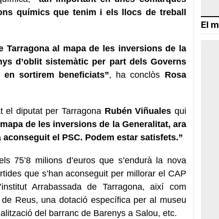
ns químics que tenim i els llocs de treball
El m
 Tarragona al mapa de les inversions de la
ys d’oblit sistemàtic per part dels Governs
s en sortirem beneficiats”
, ha conclòs
Rosa
at el diputat per Tarragona
Rubén Viñuales
qui
 mapa de les inversions de la Generalitat, ara
a aconseguit el PSC. Podem estar satisfets.”
 els 75’8 milions d’euros que s’endurà la nova
partides que s’han aconseguit per millorar el CAP
’institut Arrabassada de Tarragona, així com
 de Reus, una dotació específica per al museu
nalització del barranc de Barenys a Salou, etc.