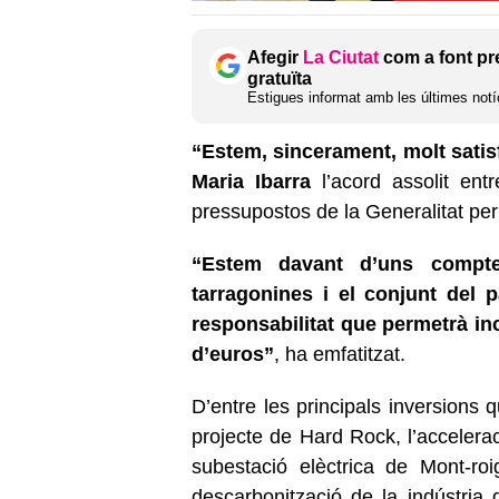
Afegir
La Ciutat
com a font pr
gratuïta
Estigues informat amb les últimes notíc
“Estem, sincerament, molt satis
Maria Ibarra
l’acord assolit en
pressupostos de la Generalitat per
“Estem davant d’uns compte
tarragonines i el conjunt del 
responsabilitat que permetrà in
d’euros”
, ha emfatitzat.
D’entre les principals inversions 
projecte de Hard Rock, l’accelerac
subestació elèctrica de Mont-ro
descarbonització de la indústria