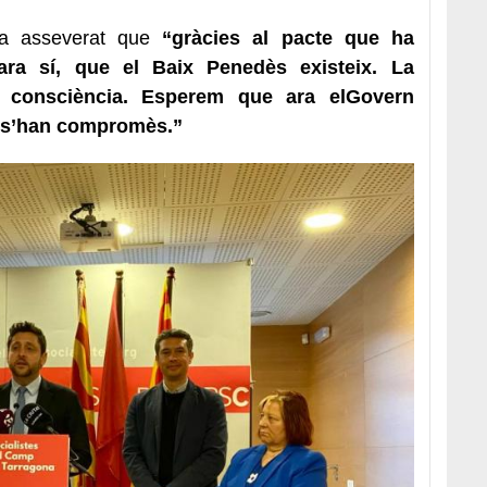
a asseverat que
“gràcies al pacte que ha
ra sí, que el Baix Penedès existeix. La
es consciència. Esperem que ara el
Govern
è s’han compromès.”