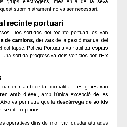
ls grups electrògens, més enllà de la seva
aquest subministrament no va ser necessari.
al recinte portuari
sos i les sortides del recinte portuari, es van
ida de camions
, derivats de la gestió manual del
l col·lapse, Policia Portuària va habilitar
espais
una sortida progressiva dels vehicles per l’Eix
s
 mantenir amb certa normalitat. Les grues van
ren amb dièsel
, amb l’única excepció de les
. Això va permetre que la
descàrrega de sòlids
nse interrupcions.
les operatives dins del moll van quedar aturades