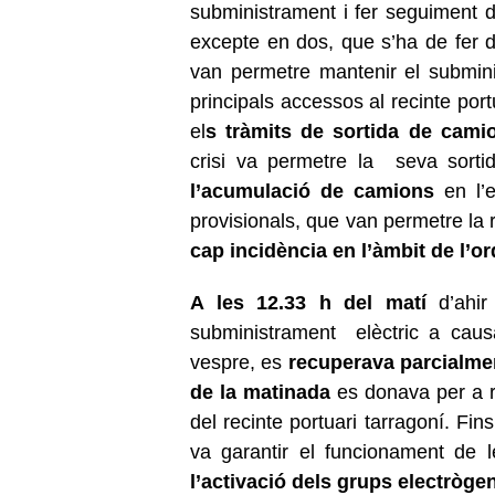
subministrament i fer seguiment d
excepte en dos, que s’ha de fer
van permetre mantenir el submini
principals accessos al recinte por
el
s tràmits de sortida de cami
crisi va permetre la seva sorti
l’acumulació de camions
en l’e
provisionals, que van permetre la 
cap incidència en l’àmbit de l’or
A les 12.33 h del matí
d’ahir 
subministrament elèctric a causa
vespre, es
recuperava parcialme
de la matinada
es donava per a re
del recinte portuari tarragoní. Fi
va garantir el funcionament de 
l’activació dels grups electròge