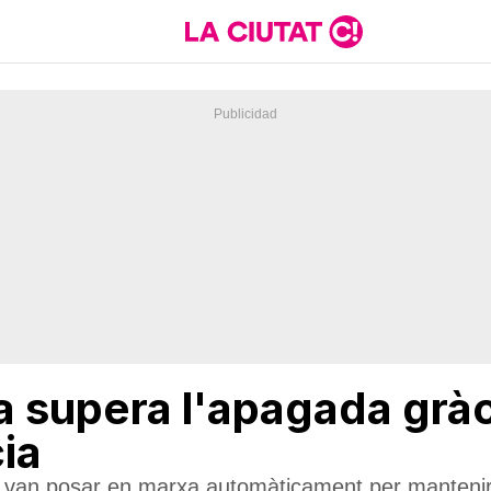
 supera l'apagada gràc
ia
s van posar en marxa automàticament per mantenir 