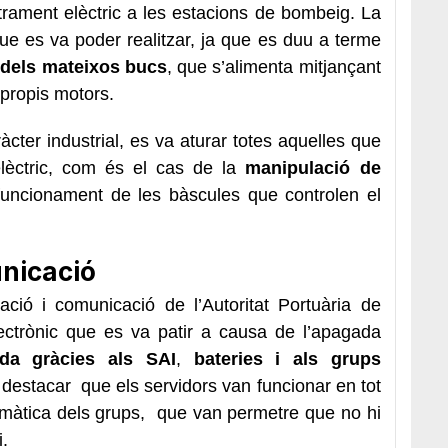
rament elèctric a les estacions de bombeig. La
ue es va poder realitzar, ja que es duu a terme
 dels mateixos bucs
, que s’alimenta mitjançant
s propis motors.
àcter industrial, es va aturar totes aquelles que
èctric, com és el cas de la
manipulació de
uncionament de les bàscules que controlen el
unicació
ació i comunicació de l’Autoritat Portuària de
lectrònic que es va patir a causa de l’apagada
a gràcies als SAI
,
bateries i als grups
l destacar que els servidors van funcionar en tot
omàtica dels grups, que van permetre que no hi
i.