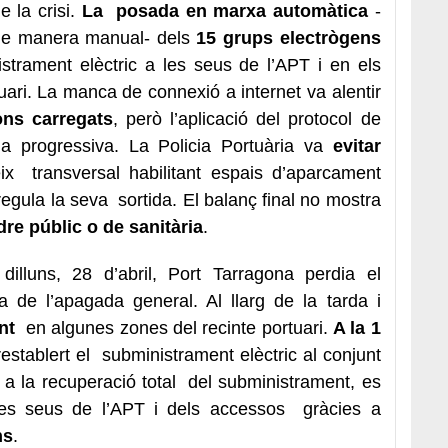
e la crisi.
La posada en marxa automàtica
-
 de manera manual- dels
15 grups electrògens
strament elèctric a les seus de l’APT i en els
tuari. La manca de connexió a internet va alentir
ons carregats
, però l’aplicació del protocol de
da progressiva. La Policia Portuària va
evitar
ix transversal habilitant espais d’aparcament
regula la seva sortida. El balanç final no mostra
dre públic
o de sanitària
.
dilluns, 28 d’abril, Port Tarragona perdia el
 de l’apagada general. Al llarg de la tarda i
nt
en algunes zones del recinte portuari.
A la 1
stablert el subministrament elèctric al conjunt
ns a la recuperació total del subministrament, es
les seus de l’APT i dels accessos gràcies a
ns
.