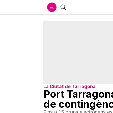
Ir
Cercar
al
contenido
La Ciutat de Tarragona
Port Tarragona
de contingènc
Fins a 15 grups electrògens e