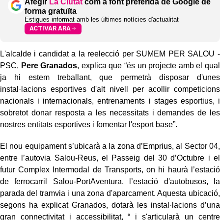
Afegir
La Ciutat
com a font preferida de Google de
forma gratuïta
Estigues informat amb les últimes notícies d'actualitat
ACTIVAR ARA
L'alcalde i candidat a la reelecció per SUMEM PER SALOU -
PSC,
Pere Granados
, explica que “és un projecte amb el qual
ja hi estem treballant, que permetrà disposar d'unes
instal·lacions esportives d'alt nivell per acollir competicions
nacionals i internacionals, entrenaments i stages esportius, i
sobretot donar resposta a les necessitats i demandes de les
nostres entitats esportives i fomentar l'esport base”.
El nou equipament s’ubicarà a la zona d’Emprius, al Sector 04,
entre l’autovia Salou-Reus, el Passeig del 30 d’Octubre i el
futur Complex Intermodal de Transports, on hi haurà l’estació
de ferrocarril Salou-PortAventura, l’estació d'autobusos, la
parada del tramvia i una zona d'aparcament. Aquesta ubicació,
segons ha explicat Granados, dotarà les instal·lacions d’una
gran connectivitat i accessibilitat, “ i s'articularà un centre