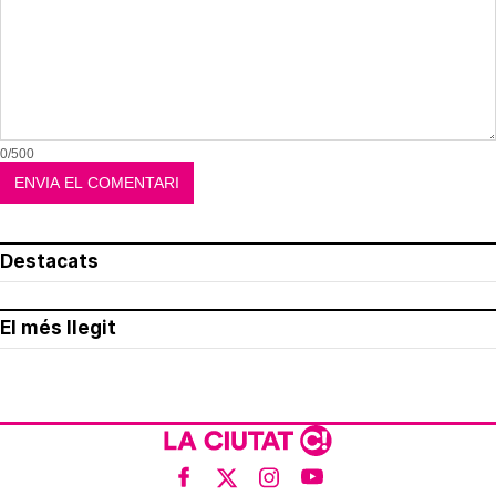
0/500
Destacats
El més llegit