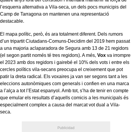
l’esquerra alternativa a Vila-seca, un dels pocs municipis del
Camp de Tarragona on mantenen una representació
destacable.
El mapa polític, però, és ara totalment diferent. Dels rumors
d’un tripartit Ciutadans-Comuns-Decidim del 2019 hem passat
a una majoria aclaparadora de Segura amb 13 de 21 regidors
(el segon partit només té tres regidors). A més,
Vox
va irrompre
el 2023 amb dos regidors i gairebé el 10% dels vots i entre els
cercles polítics vila-secans preocupa el creixement que pot
patir la dreta radical. Els voxaires ja van ser segons tant a les
eleccions autonòmiques com generals i confien en una marca
a l’alça a tot l’Estat espanyol. Amb tot, s’ha de tenir en compte
que emular els resultats d’aquells comicis a les municipals és
especialment complex a causa del marcat vot dual a Vila-
seca.