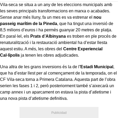
Vila-seca se situa a un any de les eleccions municipals amb
les seves principals transformacions en marxa o acabades.
Sense anar més lluny, fa un mes es va estrenar el
nou
passeig marítim de la Pineda
, que ha tingut una inversió de
8,5 milions d’euros i ha permès guanyar 20 metres de platja.
En paral·lel, els
Prats d’Albinyana
es troben en ple procés de
renaturalització i la restauració ambiental ha d’estar llesta
aquest estiu. A més, les obres del
Centre Experiencial
Cal·lípolis
ja tenen les obres adjudicades.
Una altra de les grans inversions és la de l
’Estadi Municipal
,
que ha d’estar llest per al començament de la temporada, on el
CF Vila-seca torna a Primera Catalana. Aquesta part de l’obra
serien les fases 1 i 2, però posteriorment també s’aixecarà un
camp annex i un aparcament on estava la pista d’atletisme i
una nova pista d’atletisme definitiva.